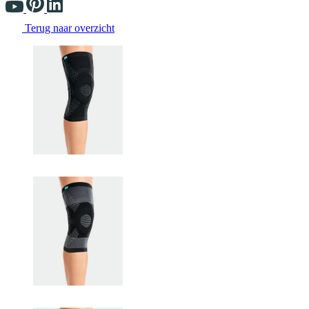
Terug naar overzicht
Changing the current slide of this carousel will change the current sli