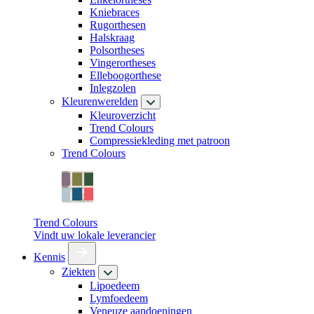
Kniebraces
Rugorthesen
Halskraag
Polsortheses
Vingerortheses
Elleboogorthese
Inlegzolen
Kleurenwerelden
Kleuroverzicht
Trend Colours
Compressiekleding met patroon
Trend Colours
Trend Colours
Vindt uw lokale leverancier
Kennis
Ziekten
Lipoedeem
Lymfoedeem
Veneuze aandoeningen