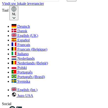
Vindt uw lokale leverancier
Taal
NL
Deutsch
Dansk
English (UK)
Español
Français
Français (Belgique)
Italiano
Nederlands
Nederlands (België)
Polski
Português
Português (Brasil)
Svenska
English (Int.)
Juzo USA
Social