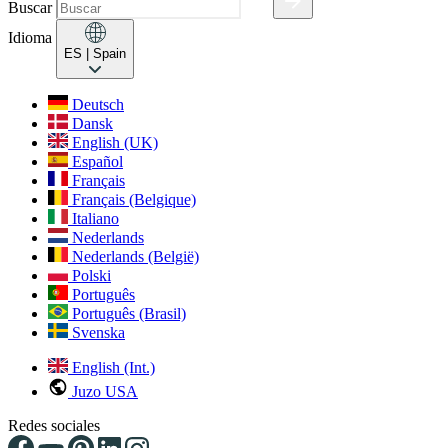
Buscar
Idioma
ES
| Spain
Deutsch
Dansk
English (UK)
Español
Français
Français (Belgique)
Italiano
Nederlands
Nederlands (België)
Polski
Português
Português (Brasil)
Svenska
English (Int.)
Juzo USA
Redes sociales