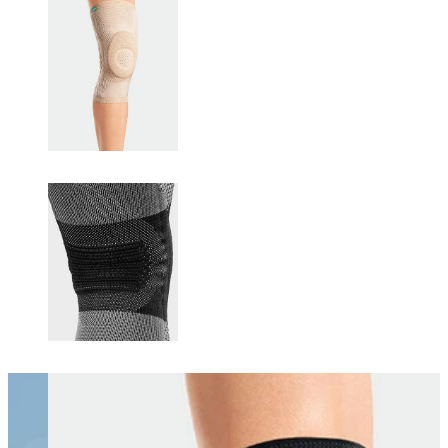
Changing this current slide of this carousel will change the current sli