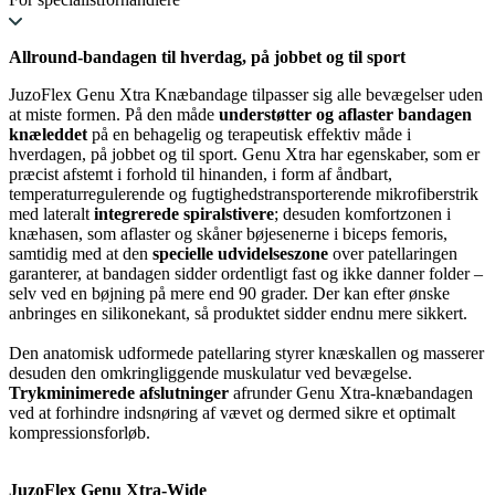
Allround-bandagen til hverdag, på jobbet og til sport
JuzoFlex Genu Xtra Knæbandage tilpasser sig alle bevægelser uden
at miste formen. På den måde
understøtter og aflaster bandagen
knæleddet
på en behagelig og terapeutisk effektiv måde i
hverdagen, på jobbet og til sport. Genu Xtra har egenskaber, som er
præcist afstemt i forhold til hinanden, i form af åndbart,
temperaturregulerende og fugtighedstransporterende mikrofiberstrik
med lateralt
integrerede spiralstivere
; desuden komfortzonen i
knæhasen, som aflaster og skåner bøjesenerne i biceps femoris,
samtidig med at den
specielle udvidelseszone
over patellaringen
garanterer, at bandagen sidder ordentligt fast og ikke danner folder –
selv ved en bøjning på mere end 90 grader. Der kan efter ønske
anbringes en silikonekant, så produktet sidder endnu mere sikkert.
Den anatomisk udformede patellaring styrer knæskallen og masserer
desuden den omkringliggende muskulatur ved bevægelse.
Trykminimerede afslutninger
afrunder Genu Xtra-knæbandagen
ved at forhindre indsnøring af vævet og dermed sikre et optimalt
kompressionsforløb.
JuzoFlex Genu Xtra-Wide