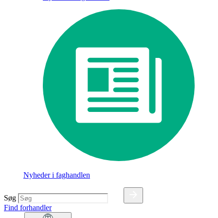
Nyheder i faghandlen
Søg
Find forhandler