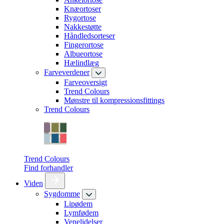
Knæortoser
Rygortose
Nakkestøtte
Håndledsorteser
Fingerortose
Albueortose
Hælindlæg
Farveverdener
Farveoversigt
Trend Colours
Mønstre til kompressionsfittings
Trend Colours
Trend Colours
Find forhandler
Viden
Sygdomme
Lipødem
Lymfødem
Venelidelser