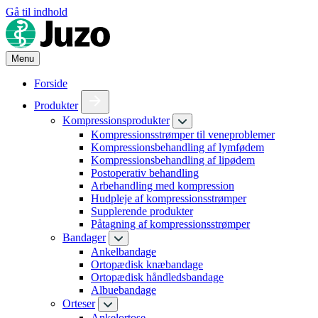
Gå til indhold
Menu
Forside
Produkter
Kompressionsprodukter
Kompressionsstrømper til veneproblemer
Kompressionsbehandling af lymfødem
Kompressionsbehandling af lipødem
Postoperativ behandling
Arbehandling med kompression
Hudpleje af kompressionsstrømper
Supplerende produkter
Påtagning af kompressionsstrømper
Bandager
Ankelbandage
Ortopædisk knæbandage
Ortopædisk håndledsbandage
Albuebandage
Orteser
Ankelortose