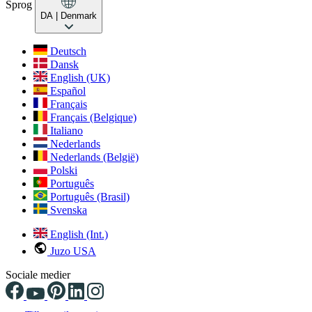
Sprog
DA
| Denmark
Deutsch
Dansk
English (UK)
Español
Français
Français (Belgique)
Italiano
Nederlands
Nederlands (België)
Polski
Português
Português (Brasil)
Svenska
English (Int.)
Juzo USA
Sociale medier