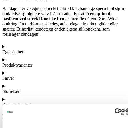
Bandagen er velegnet som ekstra bred knæbandage specielt til større
omkredse og blødere væv i lårområdet. For at få en
optimal
pasform ved stærkt koniske ben
er JuzoFlex Genu Xtra-Wide
omkring låret udformet således, at bandagen hverken glider eller
snærer. Et særligt kendetegn er den ekstra silikonekant, som
forlænger bandagen.
Egenskaber
Produktvarianter
Farver
Størrelser
Brugsanvisning
Det kunne også have din interesse