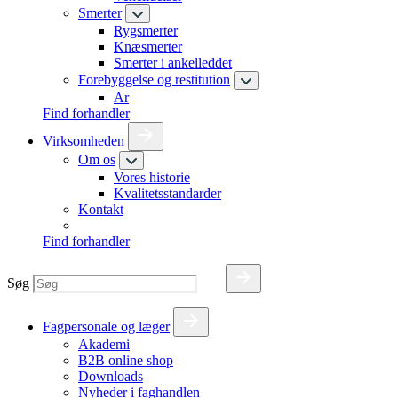
Smerter
Rygsmerter
Knæsmerter
Smerter i ankelleddet
Forebyggelse og restitution
Ar
Find forhandler
Virksomheden
Om os
Vores historie
Kvalitetsstandarder
Kontakt
Find forhandler
Søg
Fagpersonale og læger
Akademi
B2B online shop
Downloads
Nyheder i faghandlen