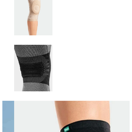
Changing this current slide of this carousel will change the current sli