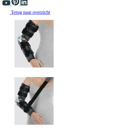
Terug naar overzicht
Changing the current slide of this carousel will change the current sli