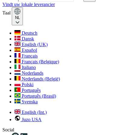
Vindt uw lokale leverancier
Taal
NL
Deutsch
Dansk
English (UK)
Español
Français
Français (Belgique)
Italiano
Nederlands
Nederlands (België)
Polski
Português
Português (Brasil)
Svenska
English (Int.)
Juzo USA
Social