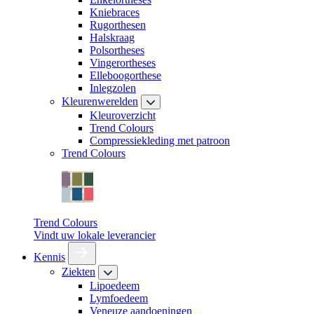
Kniebraces
Rugorthesen
Halskraag
Polsortheses
Vingerortheses
Elleboogorthese
Inlegzolen
Kleurenwerelden
Kleuroverzicht
Trend Colours
Compressiekleding met patroon
Trend Colours
Trend Colours
Vindt uw lokale leverancier
Kennis
Ziekten
Lipoedeem
Lymfoedeem
Veneuze aandoeningen