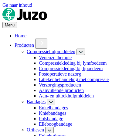
Ga naar inhoud
Menu
Home
Producten
Compressiehulpmiddelen
Veneuze therapie
Compressiekleding bij lymfoedeem
Compressiekleding bij lipoedeem
Postoperatieve nazorg
Littekenbehandeling met compressie
Verzorgingsproducten
Aanvullende producten
Aan- en uittrekhulpmiddelen
Bandages
Enkelbandages
Kniebandages
Polsbandage
Elleboogbandage
Orthesen
Enkelortheses