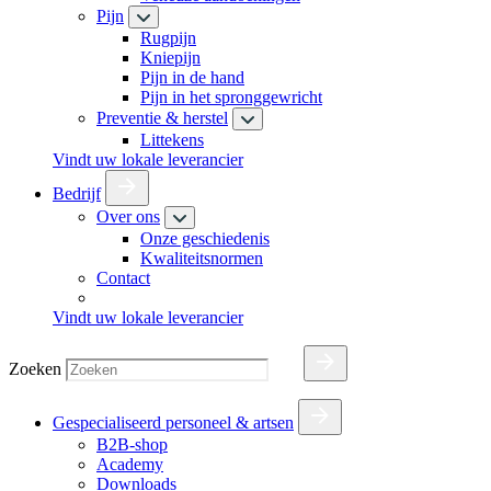
Pijn
Rugpijn
Kniepijn
Pijn in de hand
Pijn in het spronggewricht
Preventie & herstel
Littekens
Vindt uw lokale leverancier
Bedrijf
Over ons
Onze geschiedenis
Kwaliteitsnormen
Contact
Vindt uw lokale leverancier
Zoeken
Gespecialiseerd personeel & artsen
B2B-shop
Academy
Downloads