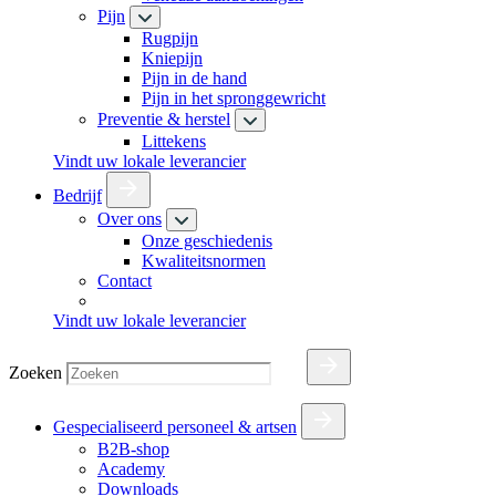
Pijn
Rugpijn
Kniepijn
Pijn in de hand
Pijn in het spronggewricht
Preventie & herstel
Littekens
Vindt uw lokale leverancier
Bedrijf
Over ons
Onze geschiedenis
Kwaliteitsnormen
Contact
Vindt uw lokale leverancier
Zoeken
Gespecialiseerd personeel & artsen
B2B-shop
Academy
Downloads