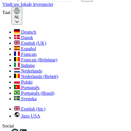
Vindt uw lokale leverancier
Taal
NL
Deutsch
Dansk
English (UK)
Español
Français
Français (Belgique)
Italiano
Nederlands
Nederlands (België)
Polski
Português
Português (Brasil)
Svenska
English (Int.)
Juzo USA
Social