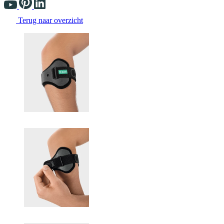
Terug naar overzicht
Changing the current slide of this carousel will change the current sli