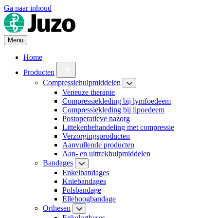
Ga naar inhoud
Menu
Home
Producten
Compressiehulpmiddelen
Veneuze therapie
Compressiekleding bij lymfoedeem
Compressiekleding bij lipoedeem
Postoperatieve nazorg
Littekenbehandeling met compressie
Verzorgingsproducten
Aanvullende producten
Aan- en uittrekhulpmiddelen
Bandages
Enkelbandages
Kniebandages
Polsbandage
Elleboogbandage
Orthesen
Enkelortheses