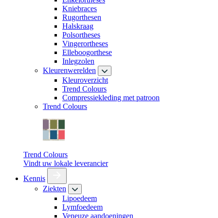
Kniebraces
Rugorthesen
Halskraag
Polsortheses
Vingerortheses
Elleboogorthese
Inlegzolen
Kleurenwerelden
Kleuroverzicht
Trend Colours
Compressiekleding met patroon
Trend Colours
Trend Colours
Vindt uw lokale leverancier
Kennis
Ziekten
Lipoedeem
Lymfoedeem
Veneuze aandoeningen