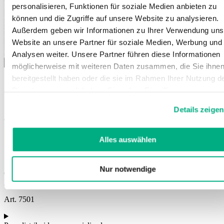
personalisieren, Funktionen für soziale Medien anbieten zu
können und die Zugriffe auf unsere Website zu analysieren.
Außerdem geben wir Informationen zu Ihrer Verwendung uns
Website an unsere Partner für soziale Medien, Werbung und
Analysen weiter. Unsere Partner führen diese Informationen
möglicherweise mit weiteren Daten zusammen, die Sie ihne
bereitgestellt haben oder die sie im Rahmen Ihrer Nutzung d
Dienste gesammelt haben. Sie geben Einwilligung zu unsere
JuzoPro Epi TT
Cookies, wenn Sie unsere Webseite weiterhin nutzen.
Details zeigen
Weitere Informationen finden Sie in
Ortesis de codo para la movilización
unserer
Datenschutzerklärung
und
Impressum
.
Ajustable en pasos de 15
Alles auswählen
Estabilidad óptima
Acolchado agradable para la piel
Nur notwendige
Colores:
Art. 7501