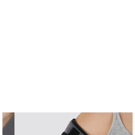
Changing this current slide of this carousel will change the current sli