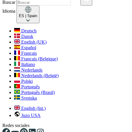
Buscar
Idioma
ES
| Spain
Deutsch
Dansk
English (UK)
Español
Français
Français (Belgique)
Italiano
Nederlands
Nederlands (België)
Polski
Português
Português (Brasil)
Svenska
English (Int.)
Juzo USA
Redes sociales