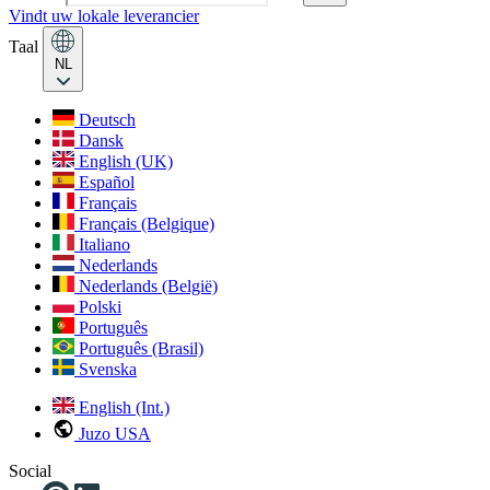
Vindt uw lokale leverancier
Taal
NL
Deutsch
Dansk
English (UK)
Español
Français
Français (Belgique)
Italiano
Nederlands
Nederlands (België)
Polski
Português
Português (Brasil)
Svenska
English (Int.)
Juzo USA
Social