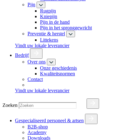
Pijn
Rugpijn
Kniepijn
Pijn in de hand
Pijn in het spronggewricht
Preventie & herstel
Littekens
Vindt uw lokale leverancier
Bedrijf
Over ons
Onze geschiedenis
Kwaliteitsnormen
Contact
Vindt uw lokale leverancier
Zoeken
Gespecialiseerd personeel & artsen
B2B-shop
Academy
Downloads