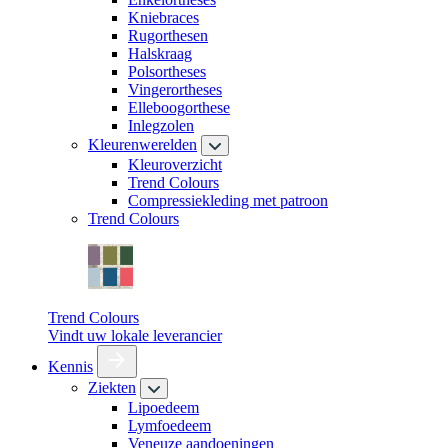
Kniebraces
Rugorthesen
Halskraag
Polsortheses
Vingerortheses
Elleboogorthese
Inlegzolen
Kleurenwerelden
Kleuroverzicht
Trend Colours
Compressiekleding met patroon
Trend Colours
Trend Colours
Vindt uw lokale leverancier
Kennis
Ziekten
Lipoedeem
Lymfoedeem
Veneuze aandoeningen