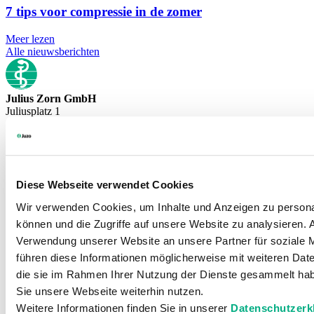
7 tips voor compressie in de zomer
Meer lezen
Alle nieuwsberichten
Julius Zorn GmbH
Juliusplatz 1
86551 Aichach
Germany
E-Mail: info@juzo.be
Diese Webseite verwendet Cookies
Bedrijf
Wir verwenden Cookies, um Inhalte und Anzeigen zu personal
können und die Zugriffe auf unsere Website zu analysieren.
Contact
Verwendung unserer Website an unsere Partner für soziale 
Wetenswaardigheden
führen diese Informationen möglicherweise mit weiteren Date
die sie im Rahmen Ihrer Nutzung der Dienste gesammelt hab
Sie unsere Webseite weiterhin nutzen.
Kennis
Weitere Informationen finden Sie in unserer
Datenschutzerk