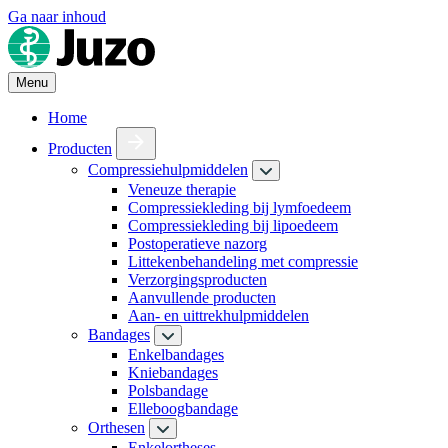
Ga naar inhoud
Menu
Home
Producten
Compressiehulpmiddelen
Veneuze therapie
Compressiekleding bij lymfoedeem
Compressiekleding bij lipoedeem
Postoperatieve nazorg
Littekenbehandeling met compressie
Verzorgingsproducten
Aanvullende producten
Aan- en uittrekhulpmiddelen
Bandages
Enkelbandages
Kniebandages
Polsbandage
Elleboogbandage
Orthesen
Enkelortheses