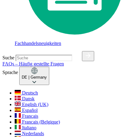
Fachhandelsneuigkeiten
Suche
FAQs – Häufig gestellte Fragen
Sprache
DE
| Germany
Deutsch
Dansk
English (UK)
Español
Français
Français (Belgique)
Italiano
Nederlands