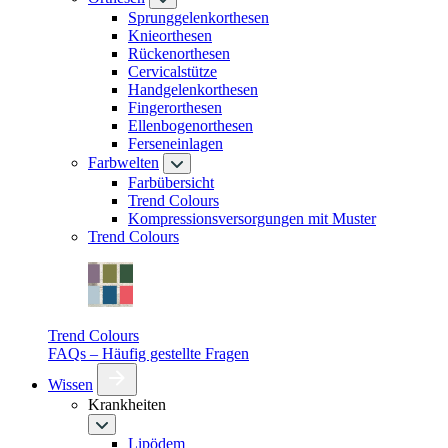
Sprunggelenkorthesen
Knieorthesen
Rückenorthesen
Cervicalstütze
Handgelenkorthesen
Fingerorthesen
Ellenbogenorthesen
Ferseneinlagen
Farbwelten
Farbübersicht
Trend Colours
Kompressionsversorgungen mit Muster
Trend Colours
Trend Colours
FAQs – Häufig gestellte Fragen
Wissen
Krankheiten
Lipödem