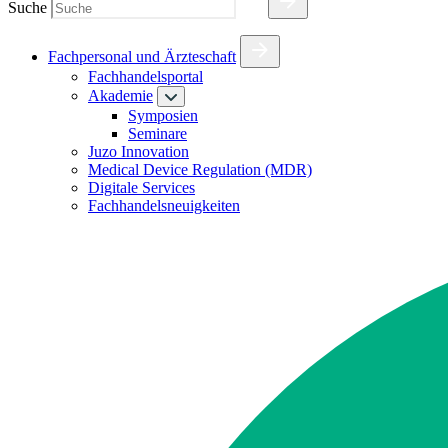
Suche
Fachpersonal und Ärzteschaft
Fachhandelsportal
Akademie
Symposien
Seminare
Juzo Innovation
Medical Device Regulation (MDR)
Digitale Services
Fachhandelsneuigkeiten