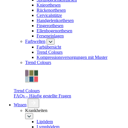
Knieorthesen
Rückenorthesen
Cervicalstütze
Handgelenkorthesen
Fingerorthesen
Ellenbogenorthesen
Ferseneinlagen
Farbwelten
Farbübersicht
Trend Colours
Kompressionsversorgungen mit Muster
Trend Colours
Trend Colours
FAQs – Häufig gestellte Fragen
Wissen
Krankheiten
Lipödem
Lymphödem