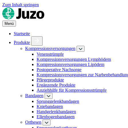
Zum Inhalt springen
Menü
Startseite
Produkte
Kompressionsversorgungen
Venenstrümpfe
Kompressionsversorgungen Lymphödem
Kompressionsversorgungen Lipödem
Postoperative Nachsorge
Kompressionsversorgungen zur Narbenbehandlun
Pflegeprodukte
Ergänzende Produkte
Anziehhilfe für Kompressionsstrümpfe
Bandagen
Sprunggelenkbandagen
Kniebandagen
Handgelenkbandagen
Ellenbogenbandagen
Orthesen
Sprunggelenkorthesen