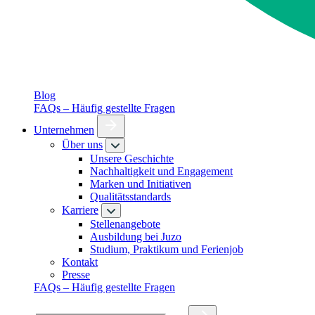
Blog
FAQs – Häufig gestellte Fragen
Unternehmen
Über uns
Unsere Geschichte
Nachhaltigkeit und Engagement
Marken und Initiativen
Qualitätsstandards
Karriere
Stellenangebote
Ausbildung bei Juzo
Studium, Praktikum und Ferienjob
Kontakt
Presse
FAQs – Häufig gestellte Fragen