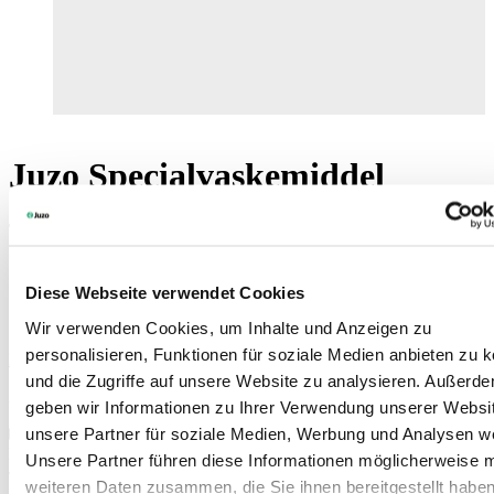
Juzo Specialvaskemiddel
Til medicinske kompressionsstrømper og elastisk væv
Uparfumeret og hudvenlig
For længere levetid af kompressionen
Diese Webseite verwendet Cookies
Velegnet til hånd- og maskinvask
Wir verwenden Cookies, um Inhalte und Anzeigen zu
personalisieren, Funktionen für soziale Medien anbieten zu 
Find forhandler
und die Zugriffe auf unsere Website zu analysieren. Außerd
Art. 9000
geben wir Informationen zu Ihrer Verwendung unserer Websi
unsere Partner für soziale Medien, Werbung und Analysen we
For specialistforhandlere
Unsere Partner führen diese Informationen möglicherweise m
weiteren Daten zusammen, die Sie ihnen bereitgestellt habe