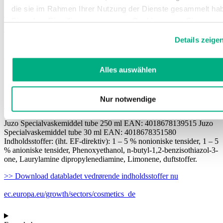
Hyppig vask øger holdbarheden på kompressionsstrømper og
die sie im Rahmen Ihrer Nutzung der Dienste gesammelt ha
elastisk væv og forlænger produkternes levetid. Juzo
Sie geben Einwilligung zu unseren Cookies, wenn Sie unser
Specialvaskemiddel er
højt koncentreret
og derfor
meget drøjt i
Webseite weiterhin nutzen.
brug
. Én centimeter pasta i to liter lunkent vand er tilstrækkelig til
Details zeige
pleje af dit kvalitetskompressionsstrik.
Weitere Informationen finden Sie in
unserer
Datenschutzerklärung
und
Impressum
.
Vaskemidlet er over 90 procent
let biologisk nedbrydeligt
og uden
Alles auswählen
fosfater, enzymer, blegemidler og optisk hvidt. Fås i praktisk tube
med god doseringsmulighed. Også velegnet til strik af uld.
Nur notwendige
>>Download sikkerhedsdatabladet nu
Juzo Specialvaskemiddel tube 250 ml EAN: 4018678139515 Juzo
Specialvaskemiddel tube 30 ml EAN: 4018678351580
Indholdsstoffer: (iht. EF-direktiv): 1 – 5 % nonioniske tensider, 1 – 5
% anioniske tensider, Phenoxyethanol, n-butyl-1,2-benzisothiazol-3-
one, Laurylamine dipropylenediamine, Limonene, duftstoffer.
>>
Download databladet vedrørende indholdsstoffer nu
ec.europa.eu/growth/sectors/cosmetics_de