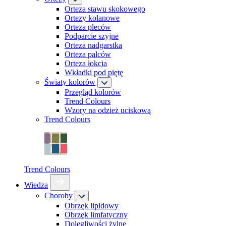
Orteza stawu skokowego
Ortezy kolanowe
Orteza pleców
Podparcie szyjne
Orteza nadgarstka
Orteza palców
Orteza łokcia
Wkładki pod piętę
Światy kolorów
Przegląd kolorów
Trend Colours
Wzory na odzież uciskową
Trend Colours
Trend Colours
Wiedza
Choroby
Obrzęk lipidowy
Obrzęk limfatyczny
Dolegliwości żylne