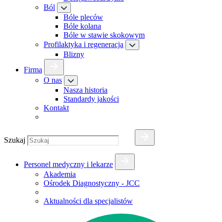
Ból
Bóle pleców
Bóle kolana
Bóle w stawie skokowym
Profilaktyka i regeneracja
Blizny
Firma
O nas
Nasza historia
Standardy jakości
Kontakt
Szukaj
Personel medyczny i lekarze
Akademia
Ośrodek Diagnostyczny - JCC
Aktualności dla specjalistów