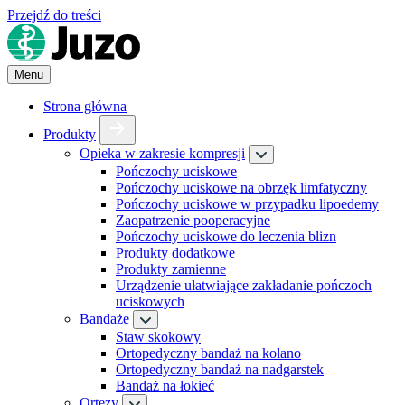
Przejdź do treści
Menu
Strona główna
Produkty
Opieka w zakresie kompresji
Pończochy uciskowe
Pończochy uciskowe na obrzęk limfatyczny
Pończochy uciskowe w przypadku lipoedemy
Zaopatrzenie pooperacyjne
Pończochy uciskowe do leczenia blizn
Produkty dodatkowe
Produkty zamienne
Urządzenie ułatwiające zakładanie pończoch
uciskowych
Bandaże
Staw skokowy
Ortopedyczny bandaż na kolano
Ortopedyczny bandaż na nadgarstek
Bandaż na łokieć
Ortezy