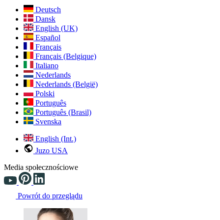
Deutsch
Dansk
English (UK)
Español
Français
Français (Belgique)
Italiano
Nederlands
Nederlands (België)
Polski
Português
Português (Brasil)
Svenska
English (Int.)
Juzo USA
Media społecznościowe
Powrót do przeglądu
Changing the current slide of this carousel will change the current sli