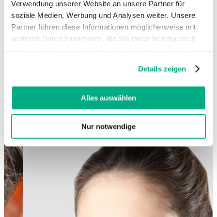
Verwendung unserer Website an unsere Partner für
soziale Medien, Werbung und Analysen weiter. Unsere
Partner führen diese Informationen möglicherweise mit
weiteren Daten zusammen, die Sie ihnen bereitgestellt
haben oder die sie im Rahmen Ihrer Nutzung der Dienste
gesammelt haben. Sie geben Einwilligung zu unseren
Details zeigen
Cookies, wenn Sie unsere Webseite weiterhin nutzen.
Weitere Informationen finden Sie in
unserer
Datenschutzerklärung
und
Impressum
.
Alles auswählen
Nur notwendige
Changing this current slide of this carousel will change the current sli