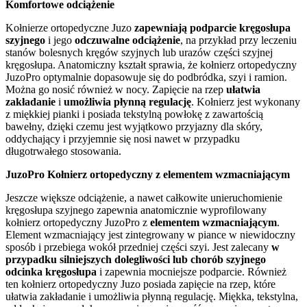
Komfortowe odciążenie
Kołnierze ortopedyczne Juzo
zapewniają podparcie kręgosłupa
szyjnego
i jego
odczuwalne odciążenie
, na przykład przy leczeniu
stanów bolesnych kręgów szyjnych lub urazów części szyjnej
kręgosłupa. Anatomiczny kształt sprawia, że kołnierz ortopedyczny
JuzoPro optymalnie dopasowuje się do podbródka, szyi i ramion.
Można go nosić również w nocy. Zapięcie na rzep
ułatwia
zakładanie
i
umożliwia płynną regulację
. Kołnierz jest wykonany
z miękkiej pianki i posiada tekstylną powłokę z zawartością
bawełny, dzięki czemu jest wyjątkowo przyjazny dla skóry,
oddychający i przyjemnie się nosi nawet w przypadku
długotrwałego stosowania.
JuzoPro Kołnierz ortopedyczny z elementem wzmacniającym
Jeszcze większe odciążenie, a nawet całkowite unieruchomienie
kręgosłupa szyjnego zapewnia anatomicznie wyprofilowany
kołnierz ortopedyczny JuzoPro z
elementem wzmacniającym
.
Element wzmacniający jest zintegrowany w piance w niewidoczny
sposób i przebiega wokół przedniej części szyi. Jest zalecany
w
przypadku silniejszych dolegliwości lub chorób szyjnego
odcinka kręgosłupa
i zapewnia mocniejsze podparcie. Również
ten kołnierz ortopedyczny Juzo posiada zapięcie na rzep, które
ułatwia zakładanie i umożliwia płynną regulację. Miękka, tekstylna,