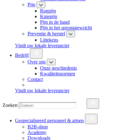
Pijn
Rugpijn
Kniepijn
Pijn in de hand
Pijn in het spronggewricht
Preventie & herstel
Littekens
Vindt uw lokale leverancier
Bedrijf
Over ons
Onze geschiedenis
Kwaliteitsnormen
Contact
Vindt uw lokale leverancier
Zoeken
Gespecialiseerd personeel & artsen
B2B-shop
Academy
Downloads