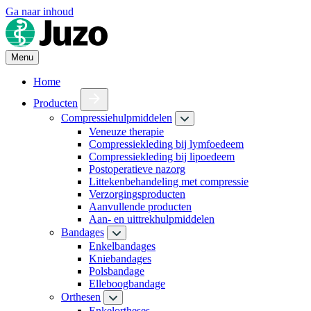
Ga naar inhoud
Menu
Home
Producten
Compressiehulpmiddelen
Veneuze therapie
Compressiekleding bij lymfoedeem
Compressiekleding bij lipoedeem
Postoperatieve nazorg
Littekenbehandeling met compressie
Verzorgingsproducten
Aanvullende producten
Aan- en uittrekhulpmiddelen
Bandages
Enkelbandages
Kniebandages
Polsbandage
Elleboogbandage
Orthesen
Enkelortheses