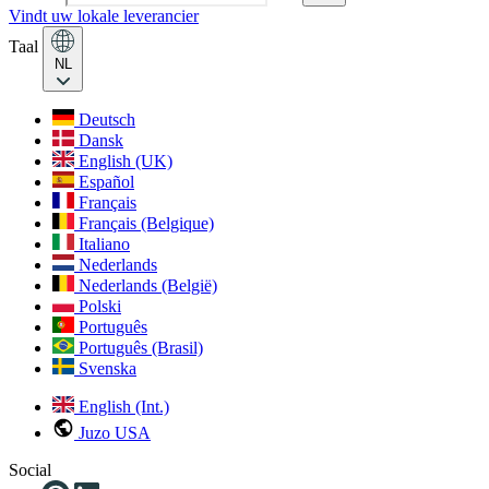
Vindt uw lokale leverancier
Taal
NL
Deutsch
Dansk
English (UK)
Español
Français
Français (Belgique)
Italiano
Nederlands
Nederlands (België)
Polski
Português
Português (Brasil)
Svenska
English (Int.)
Juzo USA
Social