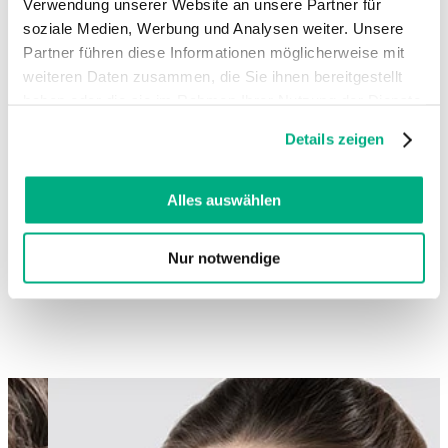
Verwendung unserer Website an unsere Partner für
soziale Medien, Werbung und Analysen weiter. Unsere
Partner führen diese Informationen möglicherweise mit
weiteren Daten zusammen, die Sie ihnen bereitgestellt
haben oder die sie im Rahmen Ihrer Nutzung der Dienste
gesammelt haben. Sie geben Einwilligung zu unseren
Details zeigen
Cookies, wenn Sie unsere Webseite weiterhin nutzen.
Weitere Informationen finden Sie in
unserer
Datenschutzerklärung
und
Impressum
.
Alles auswählen
Nur notwendige
Changing this current slide of this carousel will change the current sli