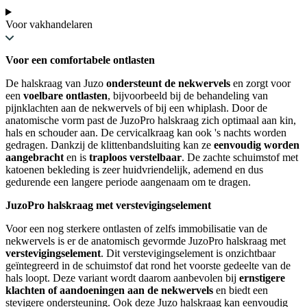
Voor vakhandelaren
Voor een comfortabele ontlasten
De halskraag van Juzo
ondersteunt de nekwervels
en zorgt voor
een
voelbare ontlasten
, bijvoorbeeld bij de behandeling van
pijnklachten aan de nekwervels of bij een whiplash. Door de
anatomische vorm past de JuzoPro halskraag zich optimaal aan kin,
hals en schouder aan. De cervicalkraag kan ook 's nachts worden
gedragen. Dankzij de klittenbandsluiting kan ze
eenvoudig worden
aangebracht
en is
traploos verstelbaar
. De zachte schuimstof met
katoenen bekleding is zeer huidvriendelijk, ademend en dus
gedurende een langere periode aangenaam om te dragen.
JuzoPro halskraag met verstevigingselement
Voor een nog sterkere ontlasten of zelfs immobilisatie van de
nekwervels is er de anatomisch gevormde JuzoPro halskraag met
verstevigingselement
. Dit verstevigingselement is onzichtbaar
geïntegreerd in de schuimstof dat rond het voorste gedeelte van de
hals loopt. Deze variant wordt daarom aanbevolen bij
ernstigere
klachten of aandoeningen aan de nekwervels
en biedt een
stevigere ondersteuning. Ook deze Juzo halskraag kan eenvoudig