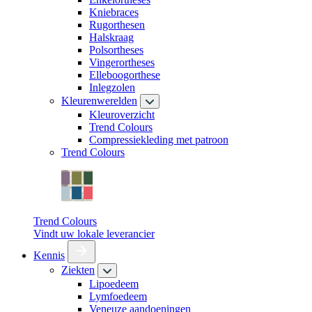
Kniebraces
Rugorthesen
Halskraag
Polsortheses
Vingerortheses
Elleboogorthese
Inlegzolen
Kleurenwerelden
Kleuroverzicht
Trend Colours
Compressiekleding met patroon
Trend Colours
Trend Colours
Vindt uw lokale leverancier
Kennis
Ziekten
Lipoedeem
Lymfoedeem
Veneuze aandoeningen