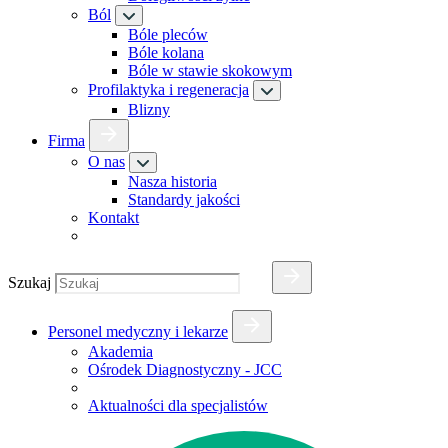
Ból
Bóle pleców
Bóle kolana
Bóle w stawie skokowym
Profilaktyka i regeneracja
Blizny
Firma
O nas
Nasza historia
Standardy jakości
Kontakt
Szukaj
Personel medyczny i lekarze
Akademia
Ośrodek Diagnostyczny - JCC
Aktualności dla specjalistów