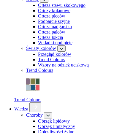
Orteza stawu skokowego
Ortezy kolanowe
Orteza pleców
Podparcie szyjne
Orteza nadgarstka
Orteza palców
Orteza łokcia
Wkładki pod piętę
Światy kolorów
Przegląd kolorów
Trend Colours
Wzory na odzież uciskową
Trend Colours
Trend Colours
Wiedza
Choroby
Obrzęk lipidowy
Obrzęk limfatyczny
Dolegliwości żylne