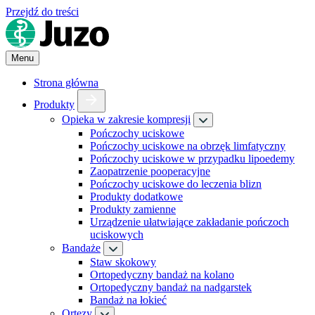
Przejdź do treści
Menu
Strona główna
Produkty
Opieka w zakresie kompresji
Pończochy uciskowe
Pończochy uciskowe na obrzęk limfatyczny
Pończochy uciskowe w przypadku lipoedemy
Zaopatrzenie pooperacyjne
Pończochy uciskowe do leczenia blizn
Produkty dodatkowe
Produkty zamienne
Urządzenie ułatwiające zakładanie pończoch
uciskowych
Bandaże
Staw skokowy
Ortopedyczny bandaż na kolano
Ortopedyczny bandaż na nadgarstek
Bandaż na łokieć
Ortezy