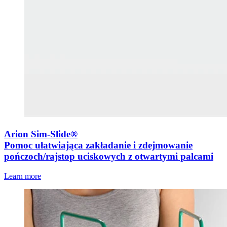
Arion Sim-Slide®
Pomoc ułatwiająca zakładanie i zdejmowanie
pończoch/rajstop uciskowych z otwartymi palcami
Learn more