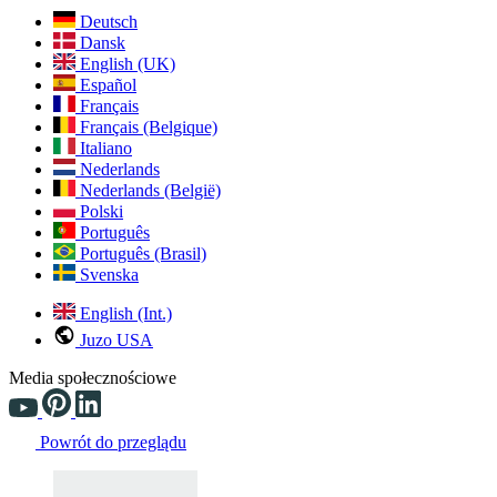
Deutsch
Dansk
English (UK)
Español
Français
Français (Belgique)
Italiano
Nederlands
Nederlands (België)
Polski
Português
Português (Brasil)
Svenska
English (Int.)
Juzo USA
Media społecznościowe
Powrót do przeglądu
Changing the current slide of this carousel will change the current sli