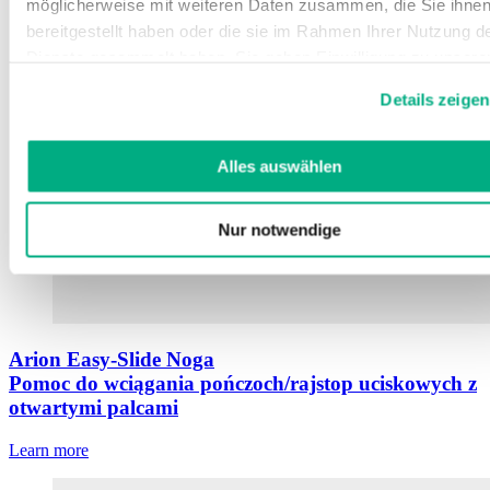
möglicherweise mit weiteren Daten zusammen, die Sie ihne
bereitgestellt haben oder die sie im Rahmen Ihrer Nutzung d
Dienste gesammelt haben. Sie geben Einwilligung zu unsere
Cookies, wenn Sie unsere Webseite weiterhin nutzen.
Details zeigen
Weitere Informationen finden Sie in
unserer
Datenschutzerklärung
und
Impressum
.
Alles auswählen
Nur notwendige
Arion Easy-Slide Noga
Pomoc do wciągania pończoch/rajstop uciskowych z
otwartymi palcami
Learn more