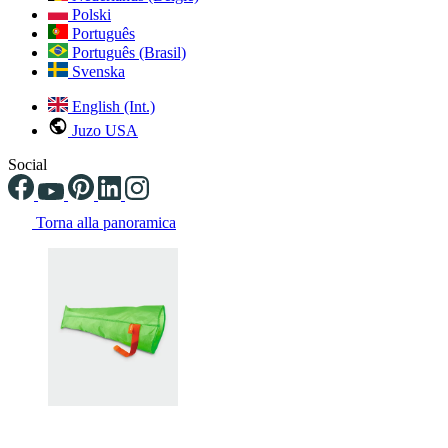
Polski
Português
Português (Brasil)
Svenska
English (Int.)
Juzo USA
Social
Torna alla panoramica
Changing the current slide of this carousel will change the current sli