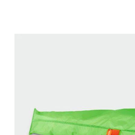
Changing this current slide of this carousel will change the current sli