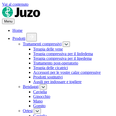
Vai al contenuto
Menu
Home
Prodotti
Trattamenti compressivi
Terapia delle vene
Terapia compressiva per il linfedema
Terapia compressiva per il lipedema
Trattamento post-operatorio
Terapia delle cicatrici
Accessori per le vostre calze compressive
Prodotti sostitutivi
Ausili per indossare e togliere
Bendaggi
Caviglia
Ginocchio
Mano
Gomito
Ortesi
Caviglia