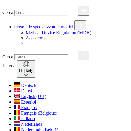
Cerca
Personale specializzato e medici
Medical Device Regulation (MDR)
Accademia
Cerca
Lingua
IT
| Italy
Deutsch
Dansk
English (UK)
Español
Français
Français (Belgique)
Italiano
Nederlands
Nederlands (België)