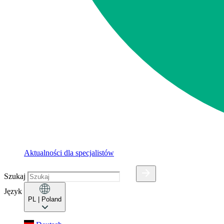
Aktualności dla specjalistów
Szukaj
Język
PL
| Poland