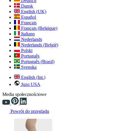
Deutsch
Dansk
English (UK)
Español
Français
Français (Belgique)
Italiano
Nederlands
Nederlands (België)
Polski
Português
Português (Brasil)
Svenska
English (Int.)
Juzo USA
Media społecznościowe
Powrót do przeglądu
Changing the current slide of this carousel will change the current sli