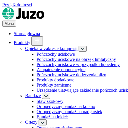
Przejdź do treści
Menu
Strona główna
Produkty
Opieka w zakresie kompresji
Pończochy uciskowe
Pończochy uciskowe na obrzęk limfatyczny
Pończochy uciskowe w przypadku lipoedemy
Zaopatrzenie pooperacyjne
Pończochy uciskowe do leczenia blizn
Produkty dodatkowe
Produkty zamienne
Urządzenie ułatwiające zakładanie pończoch uci
Bandaże
Staw skokowy
Ortopedyczny bandaż na kolano
Ortopedyczny bandaż na nadgarstek
Bandaż na łokieć
Ortezy
Orteza stawu skokowego