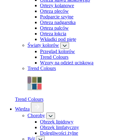
Ortezy kolanowe
Orteza pleców
Podparcie szyjne
Orteza nadgarstka
Orteza palców
Orteza łokcia
Wkładki pod piętę
Światy kolorów
Przegląd kolorów
Trend Colours
Wzory na odzież uciskową
Trend Colours
Trend Colours
Wiedza
Choroby
Obrzęk lipidowy
Obrzęk limfatyczny
Dolegliwości żylne
Ból