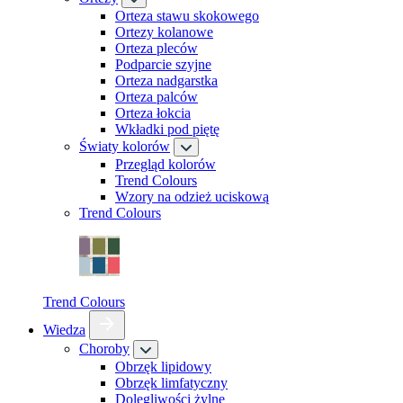
Orteza stawu skokowego
Ortezy kolanowe
Orteza pleców
Podparcie szyjne
Orteza nadgarstka
Orteza palców
Orteza łokcia
Wkładki pod piętę
Światy kolorów
Przegląd kolorów
Trend Colours
Wzory na odzież uciskową
Trend Colours
Trend Colours
Wiedza
Choroby
Obrzęk lipidowy
Obrzęk limfatyczny
Dolegliwości żylne