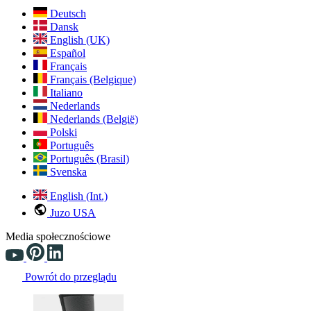
Deutsch
Dansk
English (UK)
Español
Français
Français (Belgique)
Italiano
Nederlands
Nederlands (België)
Polski
Português
Português (Brasil)
Svenska
English (Int.)
Juzo USA
Media społecznościowe
Powrót do przeglądu
Changing the current slide of this carousel will change the current sli