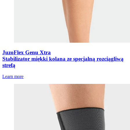
JuzoFlex Genu Xtra
Stabilizator miękki kolana ze specjalną rozciągliwą
strefą
Learn more