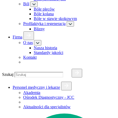
Ból
Bóle pleców
Bóle kolana
Bóle w stawie skokowym
Profilaktyka i regeneracja
Blizny
Firma
O nas
Nasza historia
Standardy jakości
Kontakt
Szukaj
Personel medyczny i lekarze
Akademia
Ośrodek Diagnostyczny - JCC
Aktualności dla specjalistów