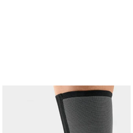
Changing this current slide of this carousel will change the current sli