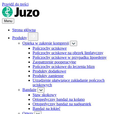
Przejdź do treści
Menu
Strona główna
Produkty
Opieka w zakresie kompresji
Pończochy uciskowe
Pończochy uciskowe na obrzęk limfatyczny
Pończochy uciskowe w przypadku lipoedemy
Zaopatrzenie pooperacyjne
Pończochy uciskowe do leczenia blizn
Produkty dodatkowe
Produkty zamienne
Urządzenie ułatwiające zakładanie pończoch
uciskowych
Bandaże
Staw skokowy
Ortopedyczny bandaż na kolano
Ortopedyczny bandaż na nadgarstek
Bandaż na łokieć
Ortezy