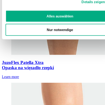
Details zeigen
Weitere Informationen finden Sie in
unserer
Datenschutzerklärung
und
Impressum
.
Alles auswählen
Nur notwendige
JuzoFlex Patella Xtra
Opaska na więzadło rzepki
Learn more