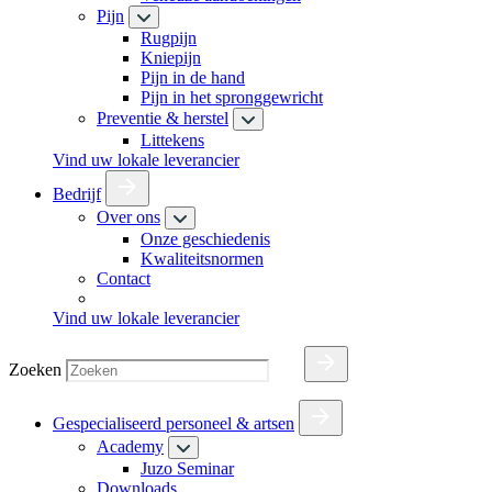
Pijn
Rugpijn
Kniepijn
Pijn in de hand
Pijn in het spronggewricht
Preventie & herstel
Littekens
Vind uw lokale leverancier
Bedrijf
Over ons
Onze geschiedenis
Kwaliteitsnormen
Contact
Vind uw lokale leverancier
Zoeken
Gespecialiseerd personeel & artsen
Academy
Juzo Seminar
Downloads