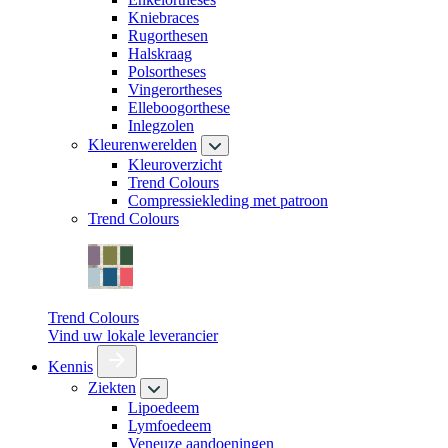
Kniebraces
Rugorthesen
Halskraag
Polsortheses
Vingerortheses
Elleboogorthese
Inlegzolen
Kleurenwerelden
Kleuroverzicht
Trend Colours
Compressiekleding met patroon
Trend Colours
Trend Colours
Vind uw lokale leverancier
Kennis
Ziekten
Lipoedeem
Lymfoedeem
Veneuze aandoeningen