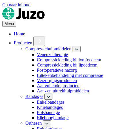
Ga naar inhoud
Menu
Home
Producten
Compressiehulpmiddelen
Veneuze therapie
Compressiekleding bij lymfoedeem
Compressiekleding bij lipoedeem
Postoperatieve nazorg
Littekenbehandeling met compressie
Verzorgingsproducten
Aanvullende producten
Aan- en uittrekhulpmiddelen
Bandages
Enkelbandages
Kniebandages
Polsbandage
Elleboogbandage
Orthesen
Enkelortheses