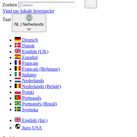
Zoeken
Vind uw lokale leverancier
Taal
NL
| Netherlands
Deutsch
Dansk
English (UK)
Español
Français
Français (Belgique)
Italiano
Nederlands
Nederlands (België)
Polski
Português
Português (Brasil)
Svenska
English (Int.)
Juzo USA