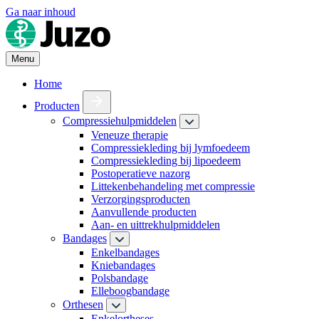
Ga naar inhoud
Menu
Home
Producten
Compressiehulpmiddelen
Veneuze therapie
Compressiekleding bij lymfoedeem
Compressiekleding bij lipoedeem
Postoperatieve nazorg
Littekenbehandeling met compressie
Verzorgingsproducten
Aanvullende producten
Aan- en uittrekhulpmiddelen
Bandages
Enkelbandages
Kniebandages
Polsbandage
Elleboogbandage
Orthesen
Enkelortheses