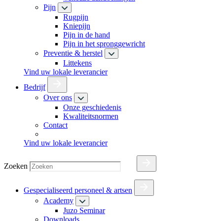
Pijn
Rugpijn
Kniepijn
Pijn in de hand
Pijn in het spronggewricht
Preventie & herstel
Littekens
Vind uw lokale leverancier
Bedrijf
Over ons
Onze geschiedenis
Kwaliteitsnormen
Contact
Vind uw lokale leverancier
Zoeken
Gespecialiseerd personeel & artsen
Academy
Juzo Seminar
Downloads