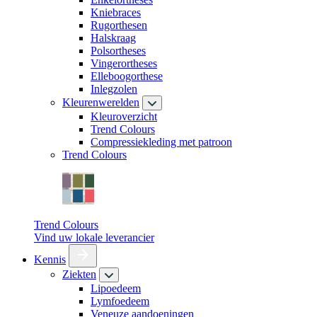
Kniebraces
Rugorthesen
Halskraag
Polsortheses
Vingerortheses
Elleboogorthese
Inlegzolen
Kleurenwerelden
Kleuroverzicht
Trend Colours
Compressiekleding met patroon
Trend Colours
Trend Colours
Vind uw lokale leverancier
Kennis
Ziekten
Lipoedeem
Lymfoedeem
Veneuze aandoeningen