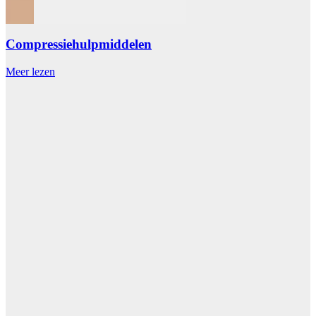
Compressiehulpmiddelen
Meer lezen
M