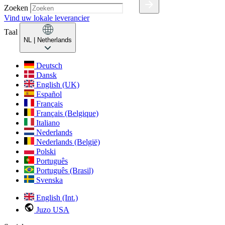
Zoeken
Vind uw lokale leverancier
Taal
NL
| Netherlands
Deutsch
Dansk
English (UK)
Español
Français
Français (Belgique)
Italiano
Nederlands
Nederlands (België)
Polski
Português
Português (Brasil)
Svenska
English (Int.)
Juzo USA