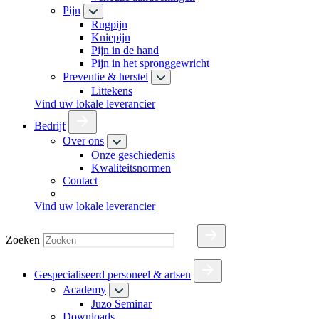
Pijn
Rugpijn
Kniepijn
Pijn in de hand
Pijn in het spronggewricht
Preventie & herstel
Littekens
Vind uw lokale leverancier
Bedrijf
Over ons
Onze geschiedenis
Kwaliteitsnormen
Contact
Vind uw lokale leverancier
Zoeken
Gespecialiseerd personeel & artsen
Academy
Juzo Seminar
Downloads