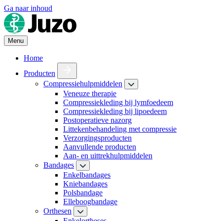
Ga naar inhoud
Menu
Home
Producten
Compressiehulpmiddelen
Veneuze therapie
Compressiekleding bij lymfoedeem
Compressiekleding bij lipoedeem
Postoperatieve nazorg
Littekenbehandeling met compressie
Verzorgingsproducten
Aanvullende producten
Aan- en uittrekhulpmiddelen
Bandages
Enkelbandages
Kniebandages
Polsbandage
Elleboogbandage
Orthesen
Enkelortheses