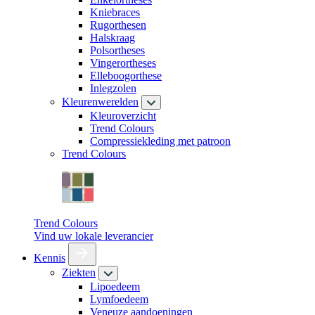
Kniebraces
Rugorthesen
Halskraag
Polsortheses
Vingerortheses
Elleboogorthese
Inlegzolen
Kleurenwerelden
Kleuroverzicht
Trend Colours
Compressiekleding met patroon
Trend Colours
Trend Colours
Vind uw lokale leverancier
Kennis
Ziekten
Lipoedeem
Lymfoedeem
Veneuze aandoeningen