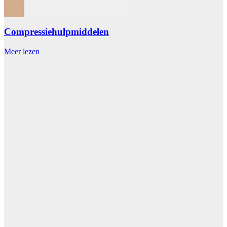
Compressiehulpmiddelen
Meer lezen
M