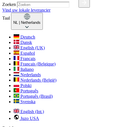
Zoeken
Vind uw lokale leverancier
Taal
NL
| Netherlands
Deutsch
Dansk
English (UK)
Español
Français
Français (Belgique)
Italiano
Nederlands
Nederlands (België)
Polski
Português
Português (Brasil)
Svenska
English (Int.)
Juzo USA