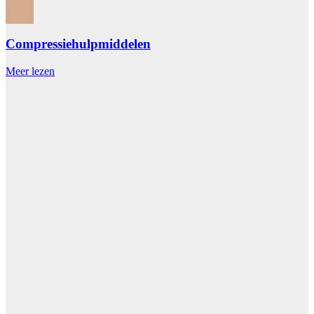
Compressiehulpmiddelen
Meer lezen
M