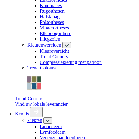
Kniebraces
Rugorthesen
Halskraag
Polsortheses
Vingerortheses
Elleboogorthese
Inlegzolen
Kleurenwerelden
Kleuroverzicht
Trend Colours
Compressiekleding met patroon
Trend Colours
Trend Colours
Vind uw lokale leverancier
Kennis
Ziekten
Lipoedeem
Lymfoedeem
Veneuze aandoeningen