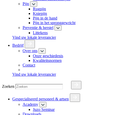
Pijn
Rugpijn
Kniepijn
Pijn in de hand
Pijn in het spronggewricht
Preventie & herstel
Littekens
Vind uw lokale leverancier
Bedrijf
Over ons
Onze geschiedenis
Kwaliteitsnormen
Contact
Vind uw lokale leverancier
Zoeken
Gespecialiseerd personeel & artsen
Academy
Juzo Seminar
Downloads