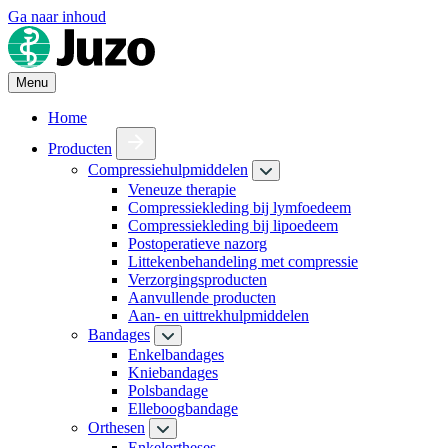
Ga naar inhoud
Menu
Home
Producten
Compressiehulpmiddelen
Veneuze therapie
Compressiekleding bij lymfoedeem
Compressiekleding bij lipoedeem
Postoperatieve nazorg
Littekenbehandeling met compressie
Verzorgingsproducten
Aanvullende producten
Aan- en uittrekhulpmiddelen
Bandages
Enkelbandages
Kniebandages
Polsbandage
Elleboogbandage
Orthesen
Enkelortheses