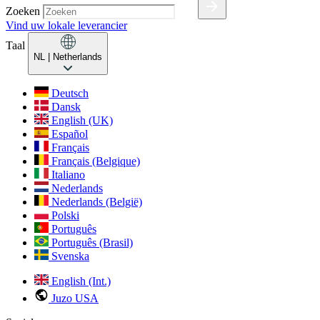
Zoeken
Vind uw lokale leverancier
Taal
NL
| Netherlands
Deutsch
Dansk
English (UK)
Español
Français
Français (Belgique)
Italiano
Nederlands
Nederlands (België)
Polski
Português
Português (Brasil)
Svenska
English (Int.)
Juzo USA