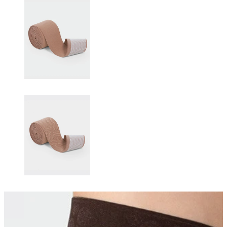
Changing this current slide of this carousel will change the current sli