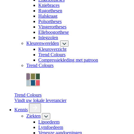
Kniebraces
Rugorthesen
Halskraag
Polsortheses
Vingerortheses
Elleboogorthese
Inlegzolen
Kleurenwerelden
Kleuroverzicht
Trend Colours
Compressiekleding met patroon
Trend Colours
Trend Colours
Vindt uw lokale leverancier
Kennis
Ziekten
Lipoedeem
Lymfoedeem
Veneuze aandoeningen