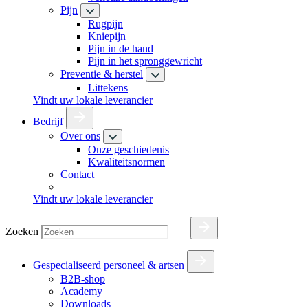
Pijn
Rugpijn
Kniepijn
Pijn in de hand
Pijn in het spronggewricht
Preventie & herstel
Littekens
Vindt uw lokale leverancier
Bedrijf
Over ons
Onze geschiedenis
Kwaliteitsnormen
Contact
Vindt uw lokale leverancier
Zoeken
Gespecialiseerd personeel & artsen
B2B-shop
Academy
Downloads