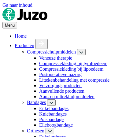
Ga naar inhoud
Menu
Home
Producten
Compressiehulpmiddelen
Veneuze therapie
Compressiekleding bij lymfoedeem
Compressiekleding bij lipoedeem
Postoperatieve nazorg
Littekenbehandeling met compressie
Verzorgingsproducten
Aanvullende producten
Aan- en uittrekhulpmiddelen
Bandages
Enkelbandages
Kniebandages
Polsbandage
Elleboogbandage
Orthesen
Enkelortheses