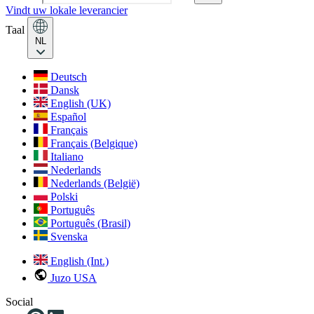
Vindt uw lokale leverancier
Taal
NL
Deutsch
Dansk
English (UK)
Español
Français
Français (Belgique)
Italiano
Nederlands
Nederlands (België)
Polski
Português
Português (Brasil)
Svenska
English (Int.)
Juzo USA
Social