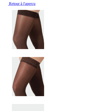
Retour à l'aperçu
Changing the current slide of this carousel will change the current sli