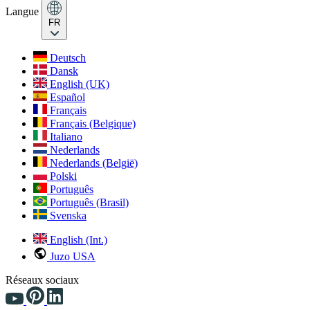
Langue
FR
Deutsch
Dansk
English (UK)
Español
Français
Français (Belgique)
Italiano
Nederlands
Nederlands (België)
Polski
Português
Português (Brasil)
Svenska
English (Int.)
Juzo USA
Réseaux sociaux