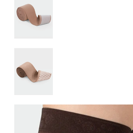
Changing this current slide of this carousel will change the current sli