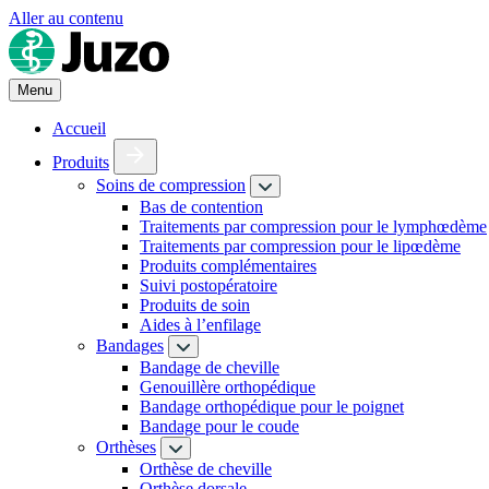
Aller au contenu
Menu
Accueil
Produits
Soins de compression
Bas de contention
Traitements par compression pour le lymphœdème
Traitements par compression pour le lipœdème
Produits complémentaires
Suivi postopératoire
Produits de soin
Aides à l’enfilage
Bandages
Bandage de cheville
Genouillère orthopédique
Bandage orthopédique pour le poignet
Bandage pour le coude
Orthèses
Orthèse de cheville
Orthèse dorsale