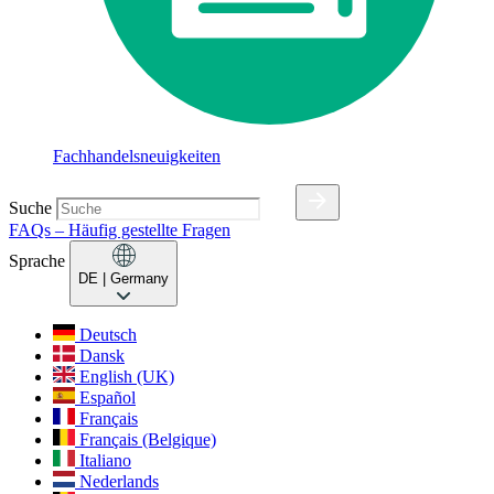
Fachhandelsneuigkeiten
Suche
FAQs – Häufig gestellte Fragen
Sprache
DE
| Germany
Deutsch
Dansk
English (UK)
Español
Français
Français (Belgique)
Italiano
Nederlands