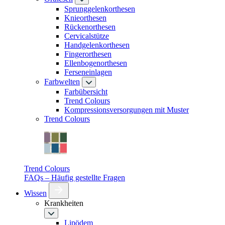
Sprunggelenkorthesen
Knieorthesen
Rückenorthesen
Cervicalstütze
Handgelenkorthesen
Fingerorthesen
Ellenbogenorthesen
Ferseneinlagen
Farbwelten
Farbübersicht
Trend Colours
Kompressionsversorgungen mit Muster
Trend Colours
Trend Colours
FAQs – Häufig gestellte Fragen
Wissen
Krankheiten
Lipödem