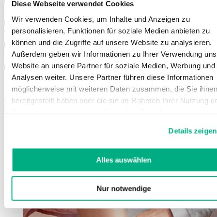
Diese Webseite verwendet Cookies
Farben
Wir verwenden Cookies, um Inhalte und Anzeigen zu
personalisieren, Funktionen für soziale Medien anbieten zu
Größen
können und die Zugriffe auf unsere Website zu analysieren.
Gebrauchsanweisung
Außerdem geben wir Informationen zu Ihrer Verwendung uns
Website an unsere Partner für soziale Medien, Werbung und
Analysen weiter. Unsere Partner führen diese Informationen
Weitere Informationen
möglicherweise mit weiteren Daten zusammen, die Sie ihne
bereitgestellt haben oder die sie im Rahmen Ihrer Nutzung d
Das könnte Sie auch interessieren
Dienste gesammelt haben. Sie geben Einwilligung zu unsere
Cookies, wenn Sie unsere Webseite weiterhin nutzen.
Details zeigen
Weitere Informationen finden Sie in
unserer
Datenschutzerklärung
und
Impressum
.
Alles auswählen
Nur notwendige