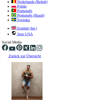
Nederlands (België)
Polski
Português
Português (Brasil)
Svenska
English (Int.)
Juzo USA
Social Media
Zurück zur Übersicht
Changing the current slide of this carousel will change the current sli