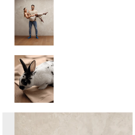
Changing this current slide of this carousel will change the current sli