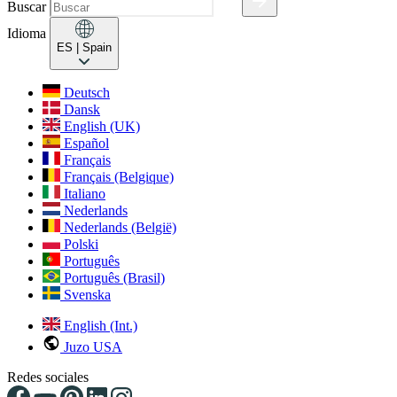
Buscar
Idioma
ES
| Spain
Deutsch
Dansk
English (UK)
Español
Français
Français (Belgique)
Italiano
Nederlands
Nederlands (België)
Polski
Português
Português (Brasil)
Svenska
English (Int.)
Juzo USA
Redes sociales