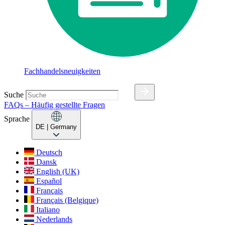
Fachhandelsneuigkeiten
Suche
FAQs – Häufig gestellte Fragen
Sprache
DE
| Germany
Deutsch
Dansk
English (UK)
Español
Français
Français (Belgique)
Italiano
Nederlands