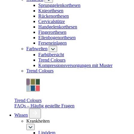
Sprunggelenkorthesen
Knieorthesen
Rückenorthesen
Cervicalstütze
Handgelenkorthesen
Fingerorthesen
Ellenbogenorthesen
Ferseneinlagen
Farbwelten
Farbübersicht
Trend Colours
Kompressionsversorgungen mit Muster
Trend Colours
Trend Colours
FAQs – Häufig gestellte Fragen
Wissen
Krankheiten
Lipödem