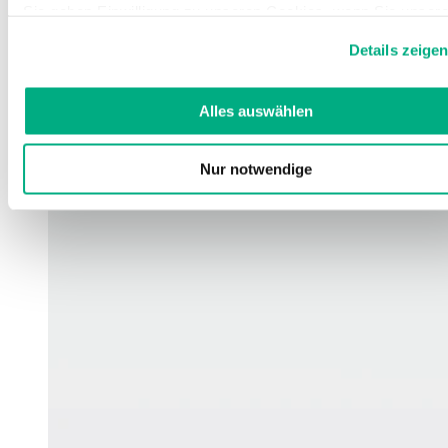
Sie geben Einwilligung zu unseren Cookies, wenn Sie unser
Webseite weiterhin nutzen.
Details zeige
Weitere Informationen finden Sie in
unserer
Datenschutzerklärung
und
Impressum
.
Alles auswählen
Nur notwendige