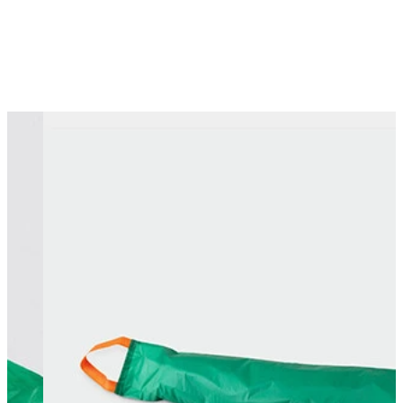
Changing this current slide of this carousel will change the current sli