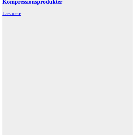
Kompressionsprodukter
Læs mere
L