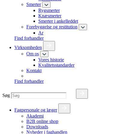
Smerter
Rygsmerter
Knæsmerter
Smerter i ankelleddet
Forebyggelse og restitution
Ar
Find forhandler
Virksomheden
Om os
Vores historie
Kvalitetsstandarder
Kontakt
Find forhandler
Søg
Fagpersonale og læger
Akademi
B2B online shop
Downloads
Nyheder i faghandlen