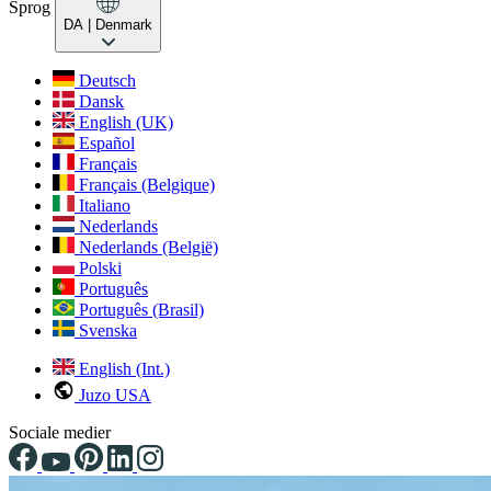
Sprog
DA
| Denmark
Deutsch
Dansk
English (UK)
Español
Français
Français (Belgique)
Italiano
Nederlands
Nederlands (België)
Polski
Português
Português (Brasil)
Svenska
English (Int.)
Juzo USA
Sociale medier