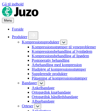
Gå til indhold
Menu
Forside
Produkter
Kompressionsprodukter
Kompressionsstrømper til veneproblemer
Kompressionsbehandling af lymfødem
Kompressionsbehandling af lipødem
Postoperativ behandling
Arbehandling med kompression
Hudpleje af kompressionsstrømper
Supplerende produkter
Påtagning af kompressionsstrømper
Bandager
Ankelbandage
Ortopædisk knæbandage
Ortopædisk håndledsbandage
Albuebandage
Orteser
Ankelortose