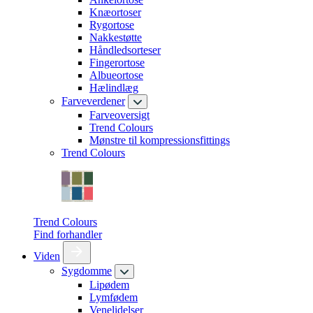
Knæortoser
Rygortose
Nakkestøtte
Håndledsorteser
Fingerortose
Albueortose
Hælindlæg
Farveverdener
Farveoversigt
Trend Colours
Mønstre til kompressionsfittings
Trend Colours
Trend Colours
Find forhandler
Viden
Sygdomme
Lipødem
Lymfødem
Venelidelser