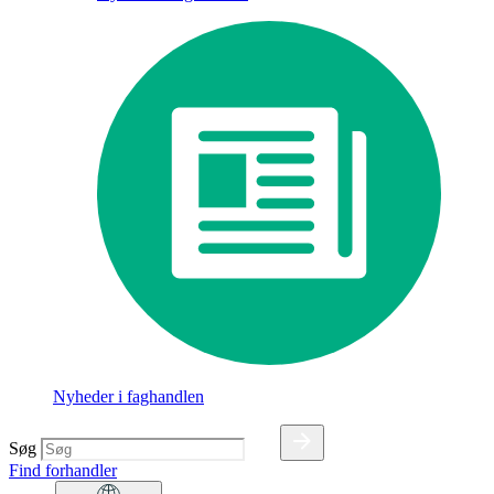
Nyheder i faghandlen
Søg
Find forhandler