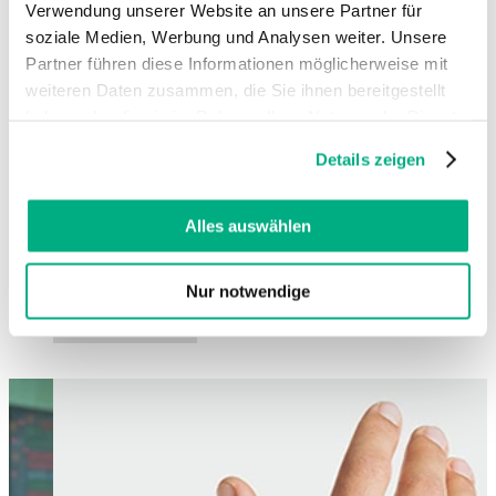
Verwendung unserer Website an unsere Partner für
soziale Medien, Werbung und Analysen weiter. Unsere
Partner führen diese Informationen möglicherweise mit
weiteren Daten zusammen, die Sie ihnen bereitgestellt
haben oder die sie im Rahmen Ihrer Nutzung der Dienste
gesammelt haben. Sie geben Einwilligung zu unseren
Details zeigen
Cookies, wenn Sie unsere Webseite weiterhin nutzen.
Weitere Informationen finden Sie in
unserer
Datenschutzerklärung
und
Impressum
.
Alles auswählen
Nur notwendige
Changing this current slide of this carousel will change the current sli