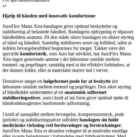
Hjælp til hånden med innovativ komfortzone
JuzoFlex Manu Xtra-bandagen giver optimal beskyttelse og
stabilisering af belastede håndled. Bandagens opbygning er tilpasset
håndleddets anatomi. På den måde sikrer bandagen en sikker styring
af hånd og håndled. Samtidig stabiliseres sener og ledbånd, uden at
leddets bevægelsesfrihed begrænses for meget. Takket være det
specielle
komfortstrik
, som Juzo har udviklet, har JuzoFlex Manu
Xtra ingen generende sømme i det følsomme område mellem
tommel- og pegefinger; samtidig med at det effektivt forhindres, at
der dannes folder, eller at materialet skærer ind i vævet.
Derudover sørger en
bølgeformet pude for at beskytte
det
følsomme område mellem tommel og pegefinger. Den sikre styring
af håndleddet understøttes af en
anatomisk udformet
stabiliseringsstiver
, som i kraft af sin form giver optimal støtte til
håndrodsknoglernes bueformede udformning.
I kraft af samspillet mellem bevægelse, kompressionstryk, pude
(pelotte) og stabiliseringsstiver udfolder
bandagen sin fulde
medicinske virkning ved forstuvninger og forstrækninger
.
JuzoFlex Manu Xtra er desuden velegnet til at modvirke ensidige
eller uvante belastninger i forbindelse med fritidsaktiviteter. Med