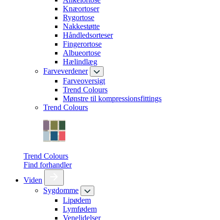
Knæortoser
Rygortose
Nakkestøtte
Håndledsorteser
Fingerortose
Albueortose
Hælindlæg
Farveverdener
Farveoversigt
Trend Colours
Mønstre til kompressionsfittings
Trend Colours
Trend Colours
Find forhandler
Viden
Sygdomme
Lipødem
Lymfødem
Venelidelser