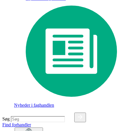
Nyheder i faghandlen
Søg
Find forhandler