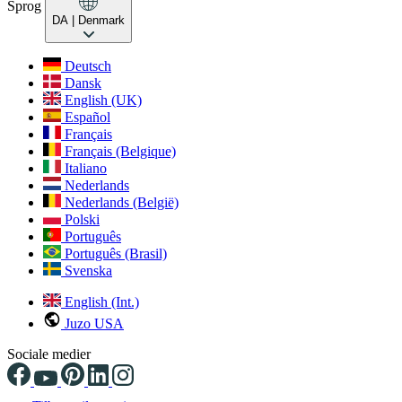
Sprog
DA
| Denmark
Deutsch
Dansk
English (UK)
Español
Français
Français (Belgique)
Italiano
Nederlands
Nederlands (België)
Polski
Português
Português (Brasil)
Svenska
English (Int.)
Juzo USA
Sociale medier