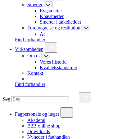
Smerter
Rygsmerter
Knæsmerter
Smerter i ankelleddet
Forebyggelse og restitution
Ar
Find forhandler
Virksomheden
Om os
Vores historie
Kvalitetsstandarder
Kontakt
Find forhandler
Søg
Fagpersonale og læger
Akademi
B2B online shop
Downloads
Nyheder i faghandlen