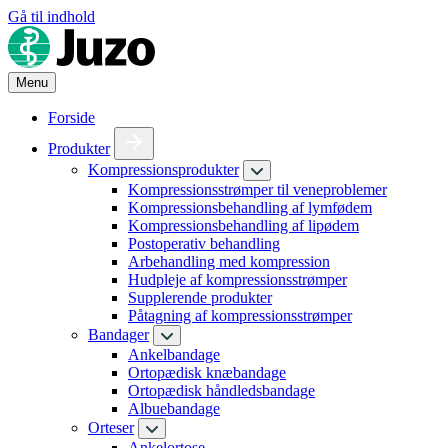
Gå til indhold
Menu
Forside
Produkter
Kompressionsprodukter
Kompressionsstrømper til veneproblemer
Kompressionsbehandling af lymfødem
Kompressionsbehandling af lipødem
Postoperativ behandling
Arbehandling med kompression
Hudpleje af kompressionsstrømper
Supplerende produkter
Påtagning af kompressionsstrømper
Bandager
Ankelbandage
Ortopædisk knæbandage
Ortopædisk håndledsbandage
Albuebandage
Orteser
Ankelortose