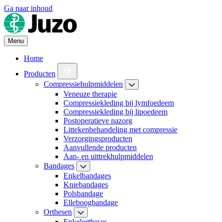
Ga naar inhoud
Menu
Home
Producten
Compressiehulpmiddelen
Veneuze therapie
Compressiekleding bij lymfoedeem
Compressiekleding bij lipoedeem
Postoperatieve nazorg
Littekenbehandeling met compressie
Verzorgingsproducten
Aanvullende producten
Aan- en uittrekhulpmiddelen
Bandages
Enkelbandages
Kniebandages
Polsbandage
Elleboogbandage
Orthesen
Enkelortheses