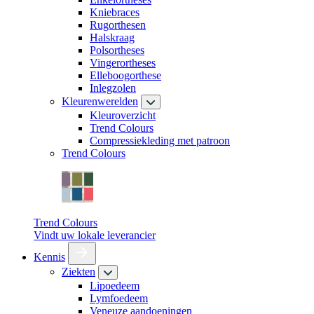
Kniebraces
Rugorthesen
Halskraag
Polsortheses
Vingerortheses
Elleboogorthese
Inlegzolen
Kleurenwerelden
Kleuroverzicht
Trend Colours
Compressiekleding met patroon
Trend Colours
Trend Colours
Vindt uw lokale leverancier
Kennis
Ziekten
Lipoedeem
Lymfoedeem
Veneuze aandoeningen