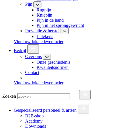
Pijn
Rugpijn
Kniepijn
Pijn in de hand
Pijn in het spronggewricht
Preventie & herstel
Littekens
Vindt uw lokale leverancier
Bedrijf
Over ons
Onze geschiedenis
Kwaliteitsnormen
Contact
Vindt uw lokale leverancier
Zoeken
Gespecialiseerd personeel & artsen
B2B-shop
Academy
Downloads