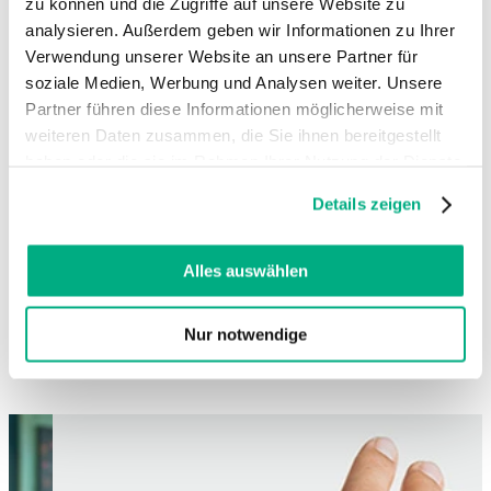
zu können und die Zugriffe auf unsere Website zu
analysieren. Außerdem geben wir Informationen zu Ihrer
Verwendung unserer Website an unsere Partner für
soziale Medien, Werbung und Analysen weiter. Unsere
Partner führen diese Informationen möglicherweise mit
weiteren Daten zusammen, die Sie ihnen bereitgestellt
haben oder die sie im Rahmen Ihrer Nutzung der Dienste
gesammelt haben. Sie geben Einwilligung zu unseren
Details zeigen
Cookies, wenn Sie unsere Webseite weiterhin nutzen.
Weitere Informationen finden Sie in
unserer
Datenschutzerklärung
und
Impressum
.
Alles auswählen
Nur notwendige
Changing this current slide of this carousel will change the current sli