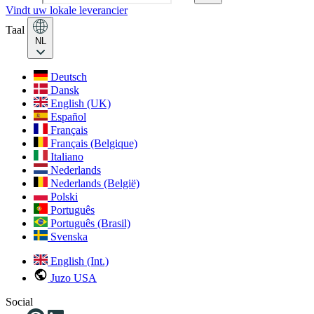
Vindt uw lokale leverancier
Taal
NL
Deutsch
Dansk
English (UK)
Español
Français
Français (Belgique)
Italiano
Nederlands
Nederlands (België)
Polski
Português
Português (Brasil)
Svenska
English (Int.)
Juzo USA
Social