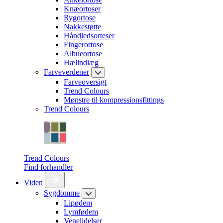
Knæortoser
Rygortose
Nakkestøtte
Håndledsorteser
Fingerortose
Albueortose
Hælindlæg
Farveverdener
Farveoversigt
Trend Colours
Mønstre til kompressionsfittings
Trend Colours
Trend Colours
Find forhandler
Viden
Sygdomme
Lipødem
Lymfødem
Venelidelser