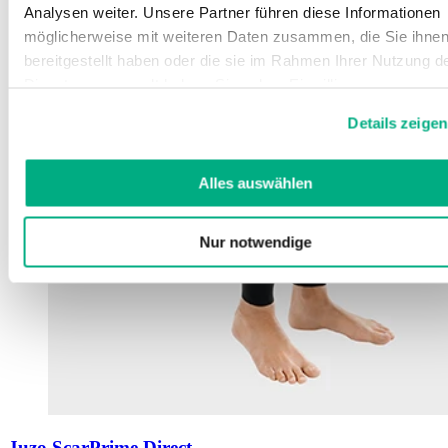
Analysen weiter. Unsere Partner führen diese Informationen
möglicherweise mit weiteren Daten zusammen, die Sie ihne
bereitgestellt haben oder die sie im Rahmen Ihrer Nutzung d
Dienste gesammelt haben. Sie geben Einwilligung zu unsere
Cookies, wenn Sie unsere Webseite weiterhin nutzen.
Details zeigen
Weitere Informationen finden Sie in
unserer
Datenschutzerklärung
und
Impressum
.
Alles auswählen
Nur notwendige
Juzo ScarPrime Direct