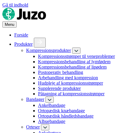
Gå til indhold
Menu
Forside
Produkter
Kompressionsprodukter
Kompressionsstrømper til veneproblemer
Kompressionsbehandling af lymfødem
Kompressionsbehandling af lipødem
Postoperativ behandling
Arbehandling med kompression
Hudpleje af kompressionsstrømper
Supplerende produkter
Påtagning af kompressionsstrømper
Bandager
Ankelbandage
Ortopædisk knæbandage
Ortopædisk håndledsbandage
Albuebandage
Orteser
Ankelortose