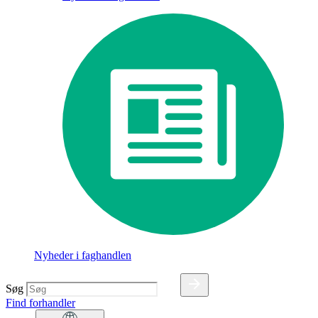
Nyheder i faghandlen
Søg
Find forhandler