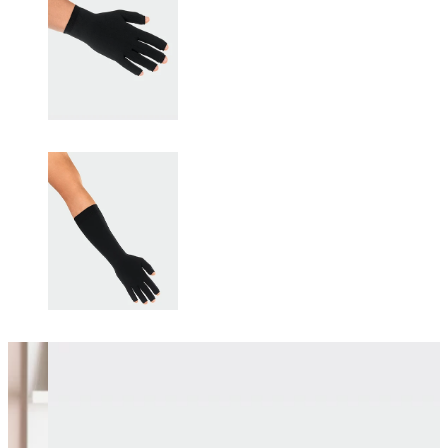
Changing this current slide of this carousel will change the current sli