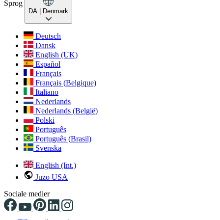
Sprog
DA
| Denmark
Deutsch
Dansk
English (UK)
Español
Français
Français (Belgique)
Italiano
Nederlands
Nederlands (België)
Polski
Português
Português (Brasil)
Svenska
English (Int.)
Juzo USA
Sociale medier