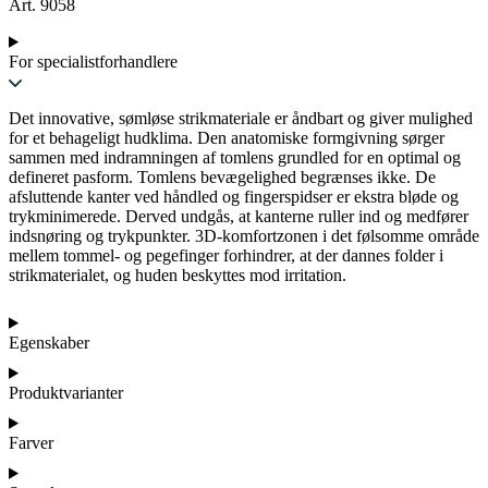
Art. 9058
For specialistforhandlere
Det innovative, sømløse strikmateriale er åndbart og giver mulighed
for et behageligt hudklima. Den anatomiske formgivning sørger
sammen med indramningen af tomlens grundled for en optimal og
defineret pasform. Tomlens bevægelighed begrænses ikke. De
afsluttende kanter ved håndled og fingerspidser er ekstra bløde og
trykminimerede. Derved undgås, at kanterne ruller ind og medfører
indsnøring og trykpunkter. 3D-komfortzonen i det følsomme område
mellem tommel- og pegefinger forhindrer, at der dannes folder i
strikmaterialet, og huden beskyttes mod irritation.
Egenskaber
Produktvarianter
Farver