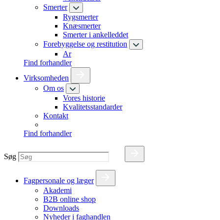
Smerter
Rygsmerter
Knæsmerter
Smerter i ankelleddet
Forebyggelse og restitution
Ar
Find forhandler
Virksomheden
Om os
Vores historie
Kvalitetsstandarder
Kontakt
Find forhandler
Søg
Fagpersonale og læger
Akademi
B2B online shop
Downloads
Nyheder i faghandlen