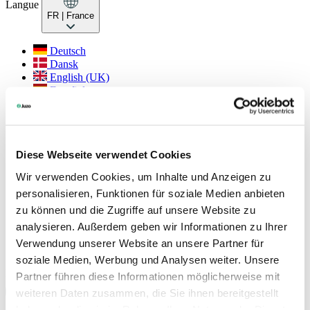
Langue
FR
| France
Deutsch
Dansk
English (UK)
Español
Français
Français (Belgique)
Italiano
Nederlands
Diese Webseite verwendet Cookies
Nederlands (België)
Polski
Wir verwenden Cookies, um Inhalte und Anzeigen zu
Português
personalisieren, Funktionen für soziale Medien anbieten
Português (Brasil)
Svenska
zu können und die Zugriffe auf unsere Website zu
analysieren. Außerdem geben wir Informationen zu Ihrer
English (Int.)
Verwendung unserer Website an unsere Partner für
Juzo USA
soziale Medien, Werbung und Analysen weiter. Unsere
Réseaux sociaux
Partner führen diese Informationen möglicherweise mit
weiteren Daten zusammen, die Sie ihnen bereitgestellt
haben oder die sie im Rahmen Ihrer Nutzung der Dienste