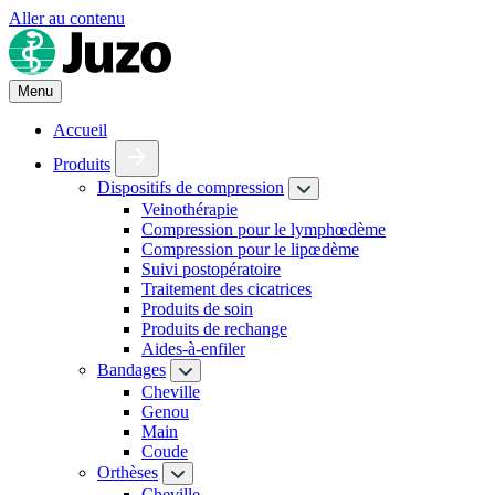
Aller au contenu
Menu
Accueil
Produits
Dispositifs de compression
Veinothérapie
Compression pour le lymphœdème
Compression pour le lipœdème
Suivi postopératoire
Traitement des cicatrices
Produits de soin
Produits de rechange
Aides-à-enfiler
Bandages
Cheville
Genou
Main
Coude
Orthèses
Cheville