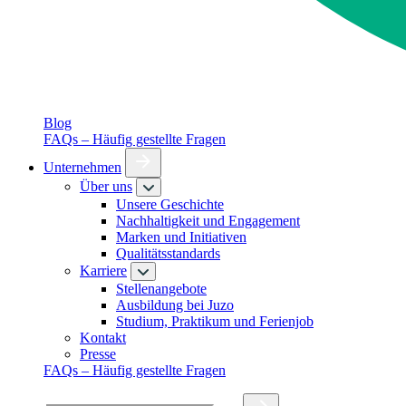
Blog
FAQs – Häufig gestellte Fragen
Unternehmen
Über uns
Unsere Geschichte
Nachhaltigkeit und Engagement
Marken und Initiativen
Qualitätsstandards
Karriere
Stellenangebote
Ausbildung bei Juzo
Studium, Praktikum und Ferienjob
Kontakt
Presse
FAQs – Häufig gestellte Fragen