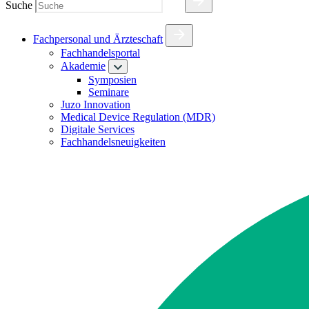
Suche
Fachpersonal und Ärzteschaft
Fachhandelsportal
Akademie
Symposien
Seminare
Juzo Innovation
Medical Device Regulation (MDR)
Digitale Services
Fachhandelsneuigkeiten