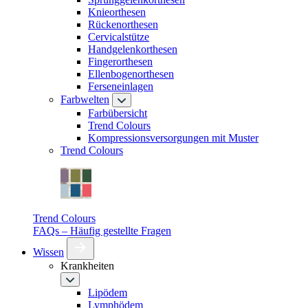
Knieorthesen
Rückenorthesen
Cervicalstütze
Handgelenkorthesen
Fingerorthesen
Ellenbogenorthesen
Ferseneinlagen
Farbwelten
Farbübersicht
Trend Colours
Kompressionsversorgungen mit Muster
Trend Colours
Trend Colours
FAQs – Häufig gestellte Fragen
Wissen
Krankheiten
Lipödem
Lymphödem