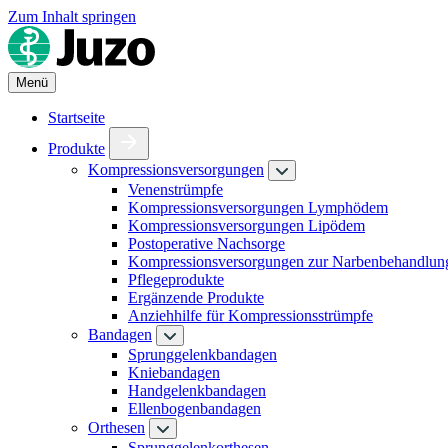
Zum Inhalt springen
Menü
Startseite
Produkte
Kompressionsversorgungen
Venenstrümpfe
Kompressionsversorgungen Lymphödem
Kompressionsversorgungen Lipödem
Postoperative Nachsorge
Kompressionsversorgungen zur Narbenbehandlun
Pflegeprodukte
Ergänzende Produkte
Anziehhilfe für Kompressionsstrümpfe
Bandagen
Sprunggelenkbandagen
Kniebandagen
Handgelenkbandagen
Ellenbogenbandagen
Orthesen
Sprunggelenkorthesen