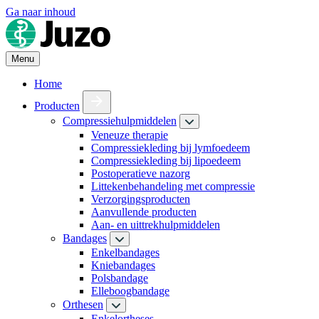
Ga naar inhoud
Menu
Home
Producten
Compressiehulpmiddelen
Veneuze therapie
Compressiekleding bij lymfoedeem
Compressiekleding bij lipoedeem
Postoperatieve nazorg
Littekenbehandeling met compressie
Verzorgingsproducten
Aanvullende producten
Aan- en uittrekhulpmiddelen
Bandages
Enkelbandages
Kniebandages
Polsbandage
Elleboogbandage
Orthesen
Enkelortheses