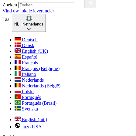
Zoeken
Vind uw lokale leverancier
Taal
NL
| Netherlands
Deutsch
Dansk
English (UK)
Español
Français
Français (Belgique)
Italiano
Nederlands
Nederlands (België)
Polski
Português
Português (Brasil)
Svenska
English (Int.)
Juzo USA