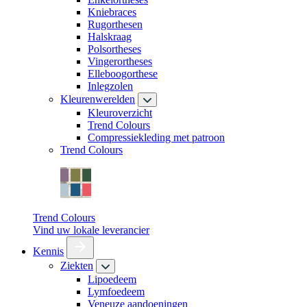
Kniebraces
Rugorthesen
Halskraag
Polsortheses
Vingerortheses
Elleboogorthese
Inlegzolen
Kleurenwerelden
Kleuroverzicht
Trend Colours
Compressiekleding met patroon
Trend Colours
Trend Colours
Vind uw lokale leverancier
Kennis
Ziekten
Lipoedeem
Lymfoedeem
Veneuze aandoeningen