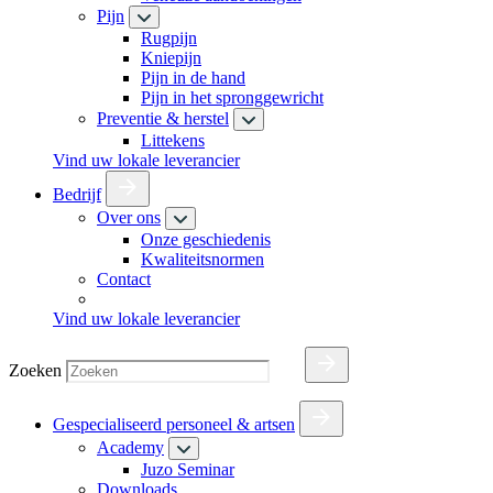
Pijn
Rugpijn
Kniepijn
Pijn in de hand
Pijn in het spronggewricht
Preventie & herstel
Littekens
Vind uw lokale leverancier
Bedrijf
Over ons
Onze geschiedenis
Kwaliteitsnormen
Contact
Vind uw lokale leverancier
Zoeken
Gespecialiseerd personeel & artsen
Academy
Juzo Seminar
Downloads