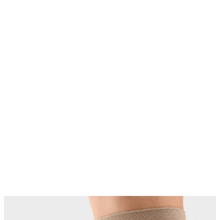
Changing this current slide of this carousel will change the current sli