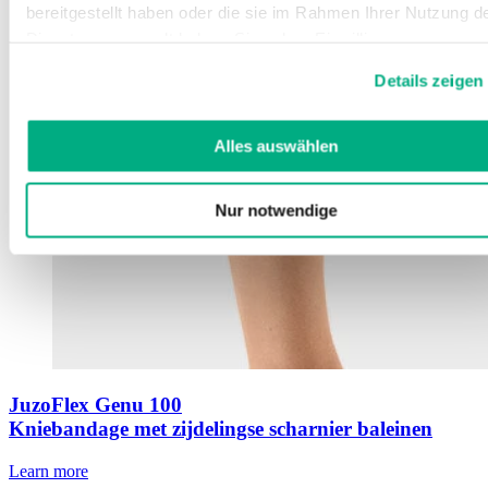
bereitgestellt haben oder die sie im Rahmen Ihrer Nutzung d
Dienste gesammelt haben. Sie geben Einwilligung zu unsere
Cookies, wenn Sie unsere Webseite weiterhin nutzen.
Details zeigen
Weitere Informationen finden Sie in
unserer
Datenschutzerklärung
und
Impressum
.
Alles auswählen
Nur notwendige
JuzoFlex Genu 100
Kniebandage met zijdelingse scharnier baleinen
Learn more