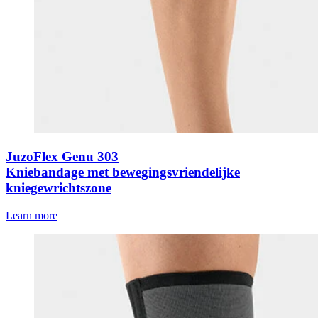
JuzoFlex Genu 303
Kniebandage met bewegingsvriendelijke
kniegewrichtszone
Learn more