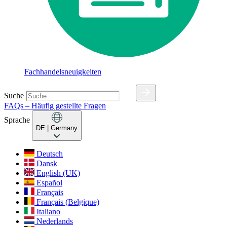
Fachhandelsneuigkeiten
Suche
FAQs – Häufig gestellte Fragen
Sprache
DE
| Germany
Deutsch
Dansk
English (UK)
Español
Français
Français (Belgique)
Italiano
Nederlands