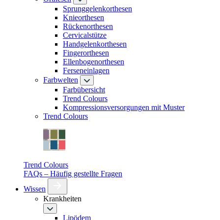
Sprunggelenkorthesen
Knieorthesen
Rückenorthesen
Cervicalstütze
Handgelenkorthesen
Fingerorthesen
Ellenbogenorthesen
Ferseneinlagen
Farbwelten
Farbübersicht
Trend Colours
Kompressionsversorgungen mit Muster
Trend Colours
Trend Colours
FAQs – Häufig gestellte Fragen
Wissen
Krankheiten
Lipödem