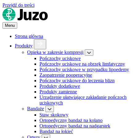
Przejdź do treści
Menu
Strona główna
Produkty
Opieka w zakresie kompresji
Pończochy uciskowe
Pończochy uciskowe na obrzęk limfatyczny
Pończochy uciskowe w przypadku lipoedemy
Zaopatrzenie pooperacyjne
Pończochy uciskowe do leczenia blizn
Produkty dodatkowe
Produkty zamienne
Urządzenie ułatwiające zakładanie pończoch
uciskowych
Bandaże
Staw skokowy
Ortopedyczny bandaż na kolano
Ortopedyczny bandaż na nadgarstek
Bandaż na łokieć
Ortezy