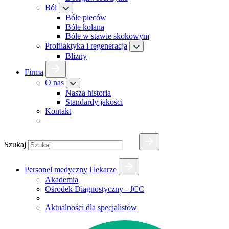
Ból
Bóle pleców
Bóle kolana
Bóle w stawie skokowym
Profilaktyka i regeneracja
Blizny
Firma
O nas
Nasza historia
Standardy jakości
Kontakt
Szukaj
Personel medyczny i lekarze
Akademia
Ośrodek Diagnostyczny - JCC
Aktualności dla specjalistów