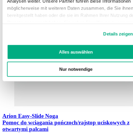
Analysen weiter. Unsere Partner führen diese Informationen
möglicherweise mit weiteren Daten zusammen, die Sie ihne
bereitgestellt haben oder die sie im Rahmen Ihrer Nutzung d
Dienste gesammelt haben. Sie geben Einwilligung zu unsere
Cookies, wenn Sie unsere Webseite weiterhin nutzen.
Details zeigen
Weitere Informationen finden Sie in
unserer
Datenschutzerklärung
und
Impressum
.
Alles auswählen
Nur notwendige
Arion Easy-Slide Noga
Pomoc do wciągania pończoch/rajstop uciskowych z
otwartymi palcami