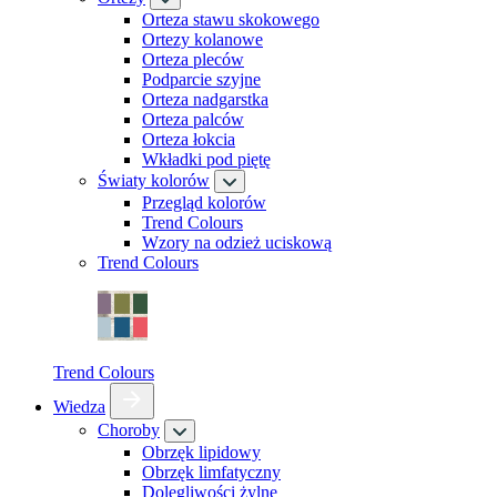
Orteza stawu skokowego
Ortezy kolanowe
Orteza pleców
Podparcie szyjne
Orteza nadgarstka
Orteza palców
Orteza łokcia
Wkładki pod piętę
Światy kolorów
Przegląd kolorów
Trend Colours
Wzory na odzież uciskową
Trend Colours
Trend Colours
Wiedza
Choroby
Obrzęk lipidowy
Obrzęk limfatyczny
Dolegliwości żylne