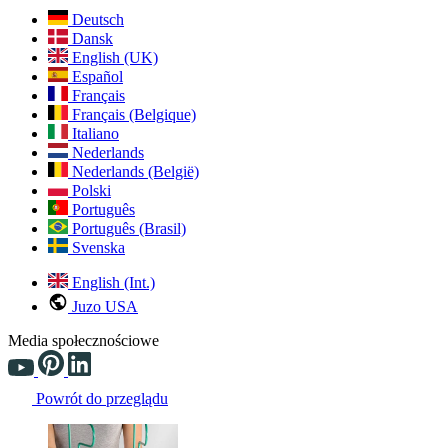
Deutsch
Dansk
English (UK)
Español
Français
Français (Belgique)
Italiano
Nederlands
Nederlands (België)
Polski
Português
Português (Brasil)
Svenska
English (Int.)
Juzo USA
Media społecznościowe
Powrót do przeglądu
Changing the current slide of this carousel will change the current sli