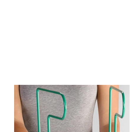
Changing this current slide of this carousel will change the current sli