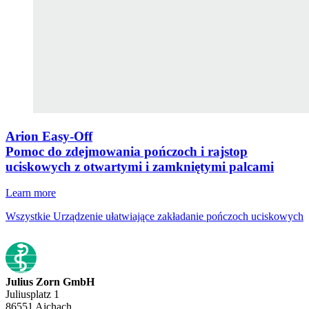
Arion Easy-Off
Pomoc do zdejmowania pończoch i rajstop
uciskowych z otwartymi i zamkniętymi palcami
Learn more
Wszystkie Urządzenie ułatwiające zakładanie pończoch uciskowych
Julius Zorn GmbH
Juliusplatz 1
86551 Aichach