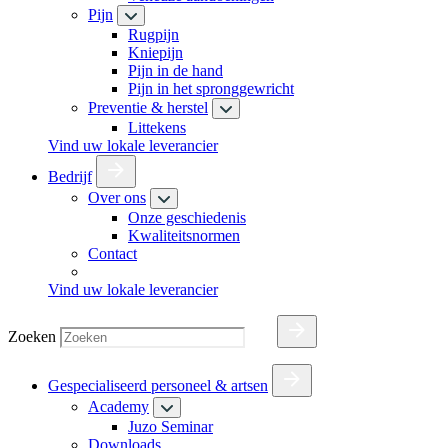
Pijn
Rugpijn
Kniepijn
Pijn in de hand
Pijn in het spronggewricht
Preventie & herstel
Littekens
Vind uw lokale leverancier
Bedrijf
Over ons
Onze geschiedenis
Kwaliteitsnormen
Contact
Vind uw lokale leverancier
Zoeken
Gespecialiseerd personeel & artsen
Academy
Juzo Seminar
Downloads