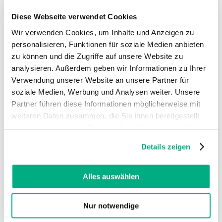
Zoeken
Diese Webseite verwendet Cookies
Vind uw lokale leverancier
Taal
Wir verwenden Cookies, um Inhalte und Anzeigen zu
NL
| Netherlands
personalisieren, Funktionen für soziale Medien anbieten
zu können und die Zugriffe auf unsere Website zu
Deutsch
analysieren. Außerdem geben wir Informationen zu Ihrer
Dansk
Verwendung unserer Website an unsere Partner für
English (UK)
soziale Medien, Werbung und Analysen weiter. Unsere
Español
Français
Partner führen diese Informationen möglicherweise mit
Français (Belgique)
weiteren Daten zusammen, die Sie ihnen bereitgestellt
Italiano
haben oder die sie im Rahmen Ihrer Nutzung der Dienste
Nederlands
gesammelt haben. Sie geben Einwilligung zu unseren
Nederlands (België)
Details zeigen
Polski
Cookies, wenn Sie unsere Webseite weiterhin nutzen.
Português
Weitere Informationen finden Sie in
Português (Brasil)
unserer
Datenschutzerklärung
und
Impressum
.
Alles auswählen
Svenska
English (Int.)
Nur notwendige
Juzo USA