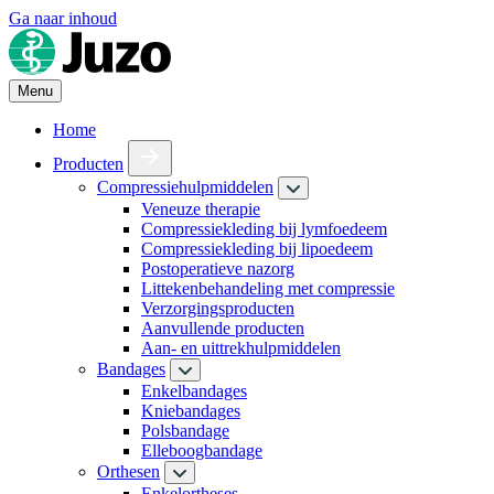
Ga naar inhoud
Menu
Home
Producten
Compressiehulpmiddelen
Veneuze therapie
Compressiekleding bij lymfoedeem
Compressiekleding bij lipoedeem
Postoperatieve nazorg
Littekenbehandeling met compressie
Verzorgingsproducten
Aanvullende producten
Aan- en uittrekhulpmiddelen
Bandages
Enkelbandages
Kniebandages
Polsbandage
Elleboogbandage
Orthesen
Enkelortheses