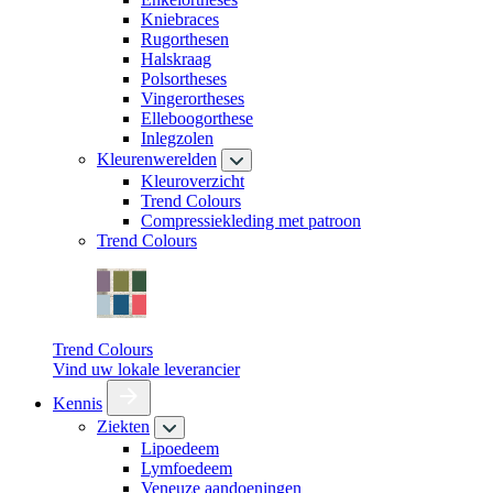
Kniebraces
Rugorthesen
Halskraag
Polsortheses
Vingerortheses
Elleboogorthese
Inlegzolen
Kleurenwerelden
Kleuroverzicht
Trend Colours
Compressiekleding met patroon
Trend Colours
Trend Colours
Vind uw lokale leverancier
Kennis
Ziekten
Lipoedeem
Lymfoedeem
Veneuze aandoeningen