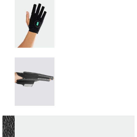
Changing this current slide of this carousel will change the current sli