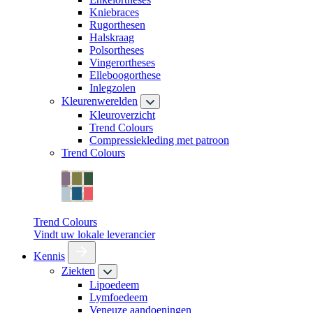
Kniebraces
Rugorthesen
Halskraag
Polsortheses
Vingerortheses
Elleboogorthese
Inlegzolen
Kleurenwerelden
Kleuroverzicht
Trend Colours
Compressiekleding met patroon
Trend Colours
Trend Colours
Vindt uw lokale leverancier
Kennis
Ziekten
Lipoedeem
Lymfoedeem
Veneuze aandoeningen