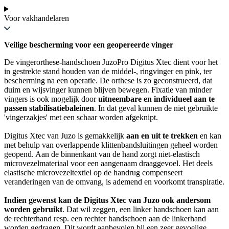
Voor vakhandelaren
Veilige bescherming voor een geopereerde vinger
De vingerorthese-handschoen JuzoPro Digitus Xtec dient voor het
in gestrekte stand houden van de middel-, ringvinger en pink, ter
bescherming na een operatie. De orthese is zo geconstrueerd, dat
duim en wijsvinger kunnen blijven bewegen. Fixatie van minder
vingers is ook mogelijk door
uitneembare en individueel aan te
passen stabilisatiebaleinen
. In dat geval kunnen de niet gebruikte
'vingerzakjes' met een schaar worden afgeknipt.
Digitus Xtec van Juzo is gemakkelijk
aan en uit te trekken
en kan
met behulp van overlappende klittenbandsluitingen geheel worden
geopend. Aan de binnenkant van de hand zorgt niet-elastisch
microvezelmateriaal voor een aangenaam draaggevoel. Het deels
elastische microvezeltextiel op de handrug compenseert
veranderingen van de omvang, is ademend en voorkomt transpiratie.
Indien gewenst kan de Digitus Xtec van Juzo ook andersom
worden gebruikt
. Dat wil zeggen, een linker handschoen kan aan
de rechterhand resp. een rechter handschoen aan de linkerhand
worden gedragen. Dit wordt aanbevolen bij een zeer gevoelige