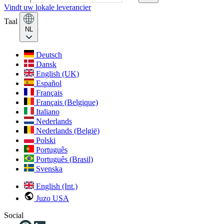
Vindt uw lokale leverancier
Taal
NL
Deutsch
Dansk
English (UK)
Español
Français
Français (Belgique)
Italiano
Nederlands
Nederlands (België)
Polski
Português
Português (Brasil)
Svenska
English (Int.)
Juzo USA
Social