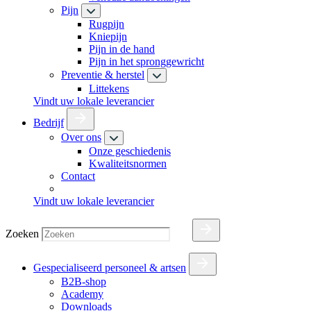
Pijn
Rugpijn
Kniepijn
Pijn in de hand
Pijn in het spronggewricht
Preventie & herstel
Littekens
Vindt uw lokale leverancier
Bedrijf
Over ons
Onze geschiedenis
Kwaliteitsnormen
Contact
Vindt uw lokale leverancier
Zoeken
Gespecialiseerd personeel & artsen
B2B-shop
Academy
Downloads