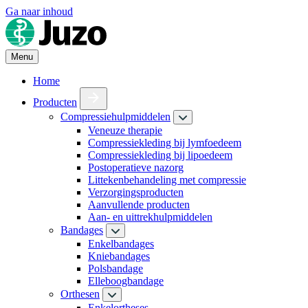
Ga naar inhoud
Menu
Home
Producten
Compressiehulpmiddelen
Veneuze therapie
Compressiekleding bij lymfoedeem
Compressiekleding bij lipoedeem
Postoperatieve nazorg
Littekenbehandeling met compressie
Verzorgingsproducten
Aanvullende producten
Aan- en uittrekhulpmiddelen
Bandages
Enkelbandages
Kniebandages
Polsbandage
Elleboogbandage
Orthesen
Enkelortheses