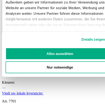
Außerdem geben wir Informationen zu Ihrer Verwendung uns
Website an unsere Partner für soziale Medien, Werbung und
Analysen weiter. Unsere Partner führen diese Informationen
möglicherweise mit weiteren Daten zusammen, die Sie ihne
bereitgestellt haben oder die sie im Rahmen Ihrer Nutzung d
Dienste gesammelt haben. Sie geben Einwilligung zu unsere
Cookies, wenn Sie unsere Webseite weiterhin nutzen.
Details zeigen
Weitere Informationen finden Sie in
JuzoPro Digitus Xtec
unserer
Datenschutzerklärung
und
Impressum
.
Alles auswählen
Vingerorthese
Immobilisatie van de vingers
Nur notwendige
Na operaties
Gemakkelijk aan- en uit te trekken
Kleuren:
Vindt uw lokale leverancier
Art. 7701