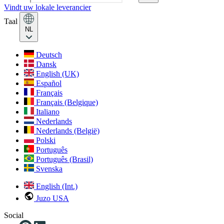
Vindt uw lokale leverancier
Taal
NL
Deutsch
Dansk
English (UK)
Español
Français
Français (Belgique)
Italiano
Nederlands
Nederlands (België)
Polski
Português
Português (Brasil)
Svenska
English (Int.)
Juzo USA
Social