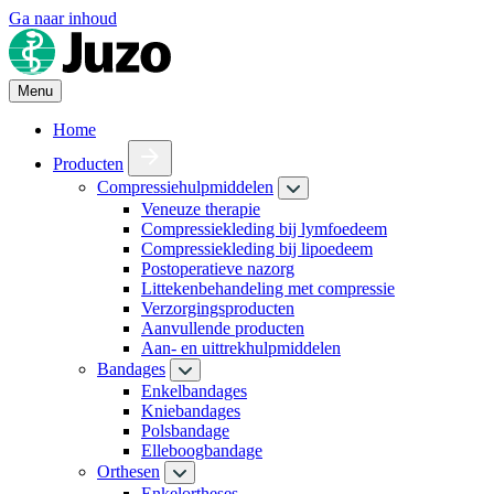
Ga naar inhoud
Menu
Home
Producten
Compressiehulpmiddelen
Veneuze therapie
Compressiekleding bij lymfoedeem
Compressiekleding bij lipoedeem
Postoperatieve nazorg
Littekenbehandeling met compressie
Verzorgingsproducten
Aanvullende producten
Aan- en uittrekhulpmiddelen
Bandages
Enkelbandages
Kniebandages
Polsbandage
Elleboogbandage
Orthesen
Enkelortheses