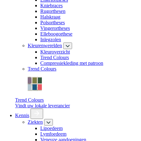
Kniebraces
Rugorthesen
Halskraag
Polsortheses
Vingerortheses
Elleboogorthese
Inlegzolen
Kleurenwerelden
Kleuroverzicht
Trend Colours
Compressiekleding met patroon
Trend Colours
Trend Colours
Vindt uw lokale leverancier
Kennis
Ziekten
Lipoedeem
Lymfoedeem
Veneuze aandoeningen