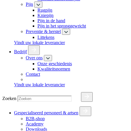
Pijn
Rugpijn
Kniepijn
Pijn in de hand
Pijn in het spronggewricht
Preventie & herstel
Littekens
Vindt uw lokale leverancier
Bedrijf
Over ons
Onze geschiedenis
Kwaliteitsnormen
Contact
Vindt uw lokale leverancier
Zoeken
Gespecialiseerd personeel & artsen
B2B-shop
Academy
Downloads