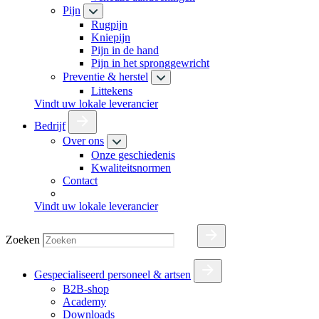
Pijn
Rugpijn
Kniepijn
Pijn in de hand
Pijn in het spronggewricht
Preventie & herstel
Littekens
Vindt uw lokale leverancier
Bedrijf
Over ons
Onze geschiedenis
Kwaliteitsnormen
Contact
Vindt uw lokale leverancier
Zoeken
Gespecialiseerd personeel & artsen
B2B-shop
Academy
Downloads