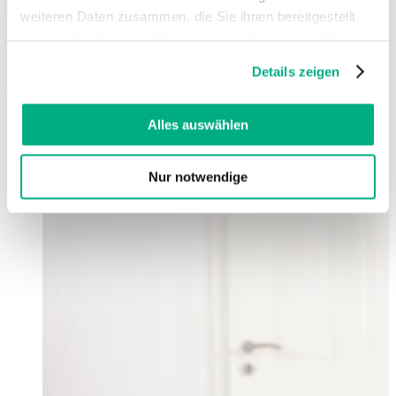
weiteren Daten zusammen, die Sie ihnen bereitgestellt
haben oder die sie im Rahmen Ihrer Nutzung der Dienste
Lymfologie
gesammelt haben. Sie geben Einwilligung zu unseren
Details zeigen
Cookies, wenn Sie unsere Webseite weiterhin nutzen.
Meer lezen
Weitere Informationen finden Sie in
unserer
Datenschutzerklärung
und
Impressum
.
Alles auswählen
Nur notwendige