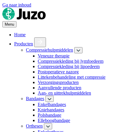
Ga naar inhoud
Menu
Home
Producten
Compressiehulpmiddelen
Veneuze therapie
Compressiekleding bij lymfoedeem
Compressiekleding bij lipoedeem
Postoperatieve nazorg
Littekenbehandeling met compressie
Verzorgingsproducten
Aanvullende producten
Aan- en uittrekhulpmiddelen
Bandages
Enkelbandages
Kniebandages
Polsbandage
Elleboogbandage
Orthesen
Enkelortheses