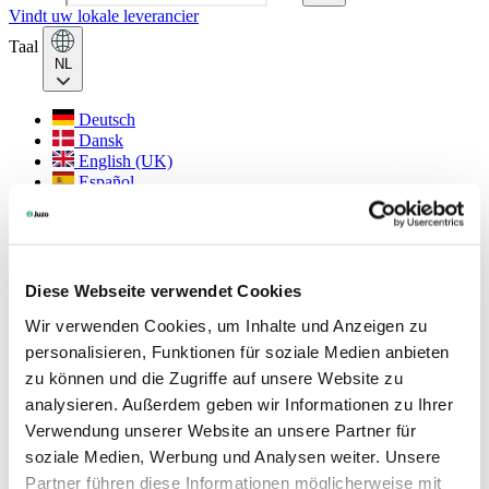
Vindt uw lokale leverancier
Taal
NL
Deutsch
Dansk
English (UK)
Español
Français
Français (Belgique)
Italiano
Nederlands
Nederlands (België)
Diese Webseite verwendet Cookies
Polski
Wir verwenden Cookies, um Inhalte und Anzeigen zu
Português
Português (Brasil)
personalisieren, Funktionen für soziale Medien anbieten
Svenska
zu können und die Zugriffe auf unsere Website zu
analysieren. Außerdem geben wir Informationen zu Ihrer
English (Int.)
Verwendung unserer Website an unsere Partner für
Juzo USA
soziale Medien, Werbung und Analysen weiter. Unsere
Social
Partner führen diese Informationen möglicherweise mit