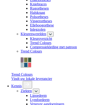
Kniebraces
Rugorthesen
Halskraag
Polsortheses
Vingerortheses
Elleboogorthese
Inlegzolen
Kleurenwerelden
Kleuroverzicht
Trend Colours
Compressiekleding met patroon
Trend Colours
Trend Colours
Vindt uw lokale leverancier
Kennis
Ziekten
Lipoedeem
Lymfoedeem
Veneuze aandoeningen