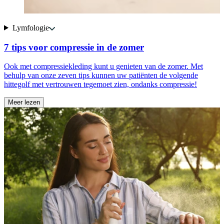
Lymfologie
7 tips voor compressie in de zomer
a
Ook met compressiekleding kunt u genieten van de zomer. Met
behulp van onze zeven tips kunnen uw patiënten de volgende
en
B
hittegolf met vertrouwen tegemoet zien, ondanks compressie!
m
Meer lezen