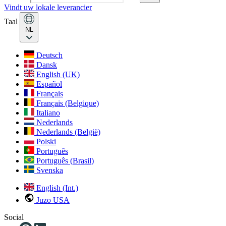
Vindt uw lokale leverancier
Taal
NL
Deutsch
Dansk
English (UK)
Español
Français
Français (Belgique)
Italiano
Nederlands
Nederlands (België)
Polski
Português
Português (Brasil)
Svenska
English (Int.)
Juzo USA
Social