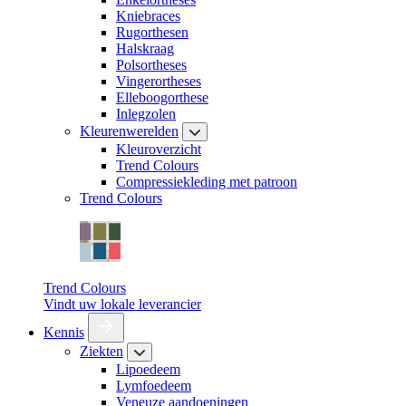
Kniebraces
Rugorthesen
Halskraag
Polsortheses
Vingerortheses
Elleboogorthese
Inlegzolen
Kleurenwerelden
Kleuroverzicht
Trend Colours
Compressiekleding met patroon
Trend Colours
Trend Colours
Vindt uw lokale leverancier
Kennis
Ziekten
Lipoedeem
Lymfoedeem
Veneuze aandoeningen