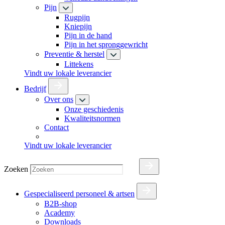
Pijn
Rugpijn
Kniepijn
Pijn in de hand
Pijn in het spronggewricht
Preventie & herstel
Littekens
Vindt uw lokale leverancier
Bedrijf
Over ons
Onze geschiedenis
Kwaliteitsnormen
Contact
Vindt uw lokale leverancier
Zoeken
Gespecialiseerd personeel & artsen
B2B-shop
Academy
Downloads