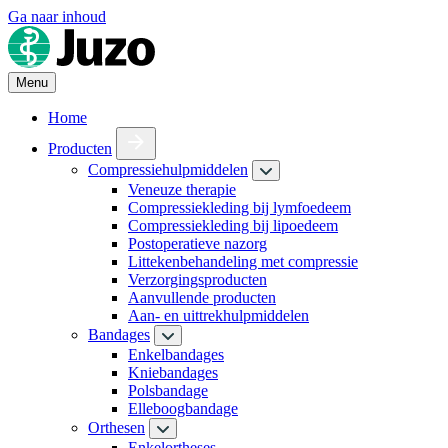
Ga naar inhoud
Menu
Home
Producten
Compressiehulpmiddelen
Veneuze therapie
Compressiekleding bij lymfoedeem
Compressiekleding bij lipoedeem
Postoperatieve nazorg
Littekenbehandeling met compressie
Verzorgingsproducten
Aanvullende producten
Aan- en uittrekhulpmiddelen
Bandages
Enkelbandages
Kniebandages
Polsbandage
Elleboogbandage
Orthesen
Enkelortheses