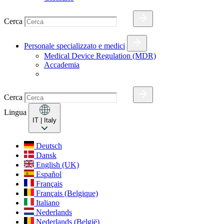
Cerca
Personale specializzato e medici
Medical Device Regulation (MDR)
Accademia
Cerca
Lingua
IT
| Italy
Deutsch
Dansk
English (UK)
Español
Français
Français (Belgique)
Italiano
Nederlands
Nederlands (België)