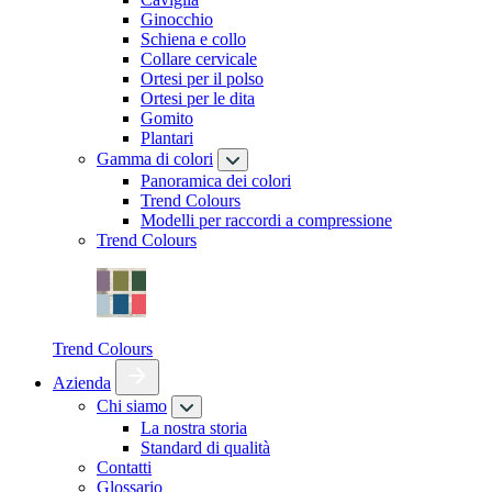
Ginocchio
Schiena e collo
Collare cervicale
Ortesi per il polso
Ortesi per le dita
Gomito
Plantari
Gamma di colori
Panoramica dei colori
Trend Colours
Modelli per raccordi a compressione
Trend Colours
Trend Colours
Azienda
Chi siamo
La nostra storia
Standard di qualità
Contatti
Glossario