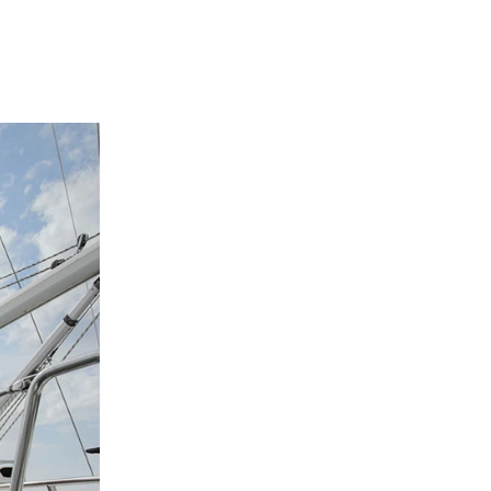
de of the thumbnail carousel that precedes it.