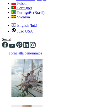
Polski
Português
Português (Brasil)
Svenska
English (Int.)
Juzo USA
Social
Torna alla panoramica
Changing the current slide of this carousel will change the current sli