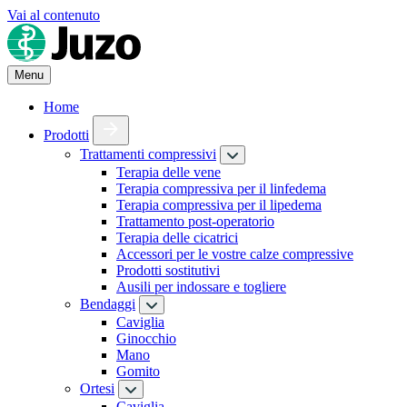
Vai al contenuto
Menu
Home
Prodotti
Trattamenti compressivi
Terapia delle vene
Terapia compressiva per il linfedema
Terapia compressiva per il lipedema
Trattamento post-operatorio
Terapia delle cicatrici
Accessori per le vostre calze compressive
Prodotti sostitutivi
Ausili per indossare e togliere
Bendaggi
Caviglia
Ginocchio
Mano
Gomito
Ortesi
Caviglia