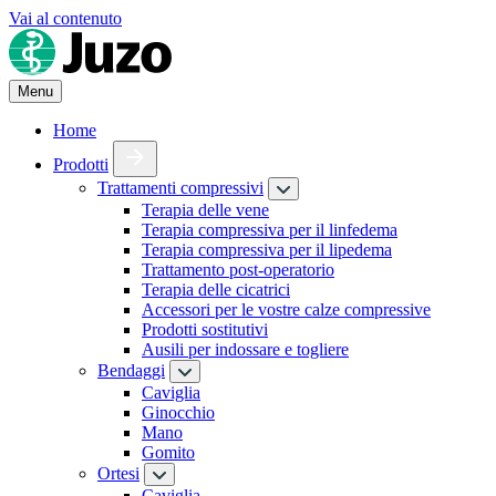
Vai al contenuto
Menu
Home
Prodotti
Trattamenti compressivi
Terapia delle vene
Terapia compressiva per il linfedema
Terapia compressiva per il lipedema
Trattamento post-operatorio
Terapia delle cicatrici
Accessori per le vostre calze compressive
Prodotti sostitutivi
Ausili per indossare e togliere
Bendaggi
Caviglia
Ginocchio
Mano
Gomito
Ortesi
Caviglia