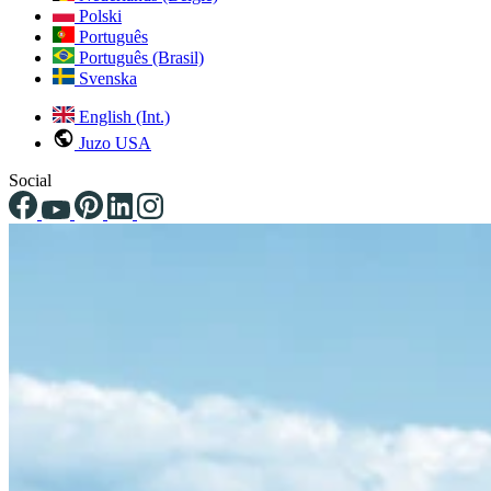
Polski
Português
Português (Brasil)
Svenska
English (Int.)
Juzo USA
Social