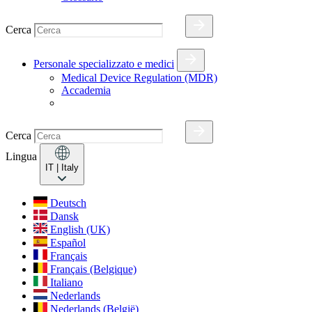
Cerca
Personale specializzato e medici
Medical Device Regulation (MDR)
Accademia
Cerca
Lingua
IT
| Italy
Deutsch
Dansk
English (UK)
Español
Français
Français (Belgique)
Italiano
Nederlands
Nederlands (België)