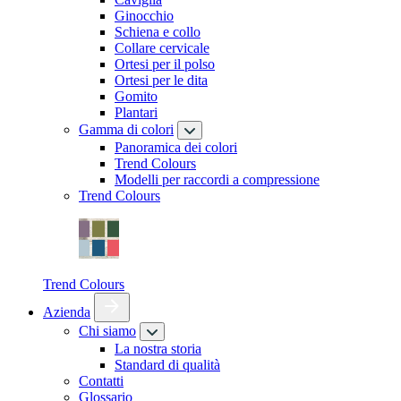
Ginocchio
Schiena e collo
Collare cervicale
Ortesi per il polso
Ortesi per le dita
Gomito
Plantari
Gamma di colori
Panoramica dei colori
Trend Colours
Modelli per raccordi a compressione
Trend Colours
Trend Colours
Azienda
Chi siamo
La nostra storia
Standard di qualità
Contatti
Glossario