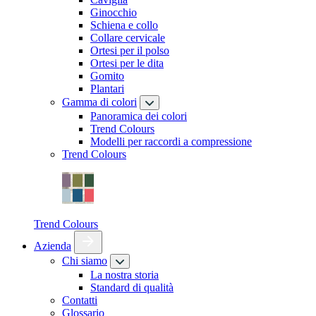
Ginocchio
Schiena e collo
Collare cervicale
Ortesi per il polso
Ortesi per le dita
Gomito
Plantari
Gamma di colori
Panoramica dei colori
Trend Colours
Modelli per raccordi a compressione
Trend Colours
Trend Colours
Azienda
Chi siamo
La nostra storia
Standard di qualità
Contatti
Glossario