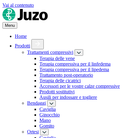
Vai al contenuto
Menu
Home
Prodotti
Trattamenti compressivi
Terapia delle vene
Terapia compressiva per il linfedema
Terapia compressiva per il lipedema
Trattamento post-operatorio
Terapia delle cicatrici
Accessori per le vostre calze compressive
Prodotti sostitutivi
Ausili per indossare e togliere
Bendaggi
Caviglia
Ginocchio
Mano
Gomito
Ortesi
Caviglia