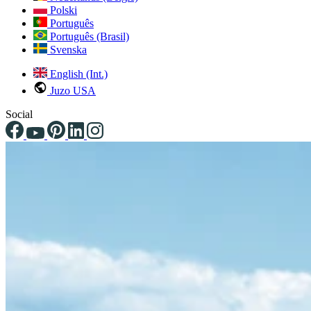
Polski
Português
Português (Brasil)
Svenska
English (Int.)
Juzo USA
Social