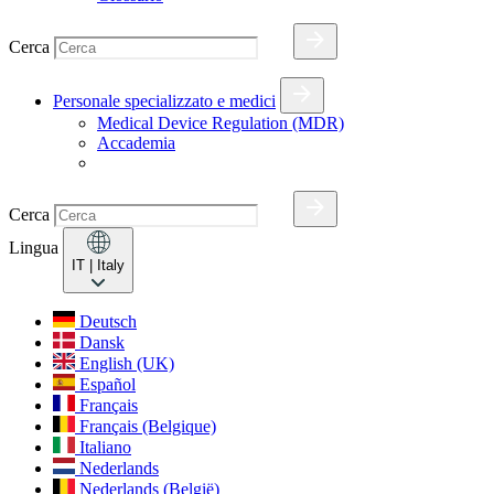
Cerca
Personale specializzato e medici
Medical Device Regulation (MDR)
Accademia
Cerca
Lingua
IT
| Italy
Deutsch
Dansk
English (UK)
Español
Français
Français (Belgique)
Italiano
Nederlands
Nederlands (België)