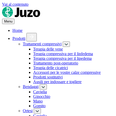
Vai al contenuto
Menu
Home
Prodotti
Trattamenti compressivi
Terapia delle vene
Terapia compressiva per il linfedema
Terapia compressiva per il lipedema
Trattamento post-operatorio
Terapia delle cicatrici
Accessori per le vostre calze compressive
Prodotti sostitutivi
Ausili per indossare e togliere
Bendaggi
Caviglia
Ginocchio
Mano
Gomito
Ortesi
Caviglia