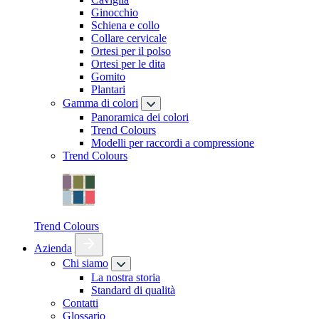
Ginocchio
Schiena e collo
Collare cervicale
Ortesi per il polso
Ortesi per le dita
Gomito
Plantari
Gamma di colori
Panoramica dei colori
Trend Colours
Modelli per raccordi a compressione
Trend Colours
Trend Colours
Azienda
Chi siamo
La nostra storia
Standard di qualità
Contatti
Glossario