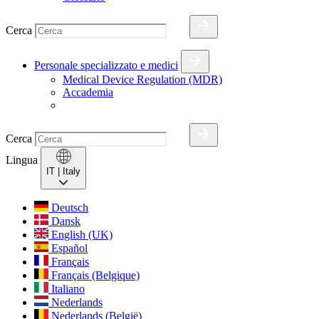
Cerca
Personale specializzato e medici
Medical Device Regulation (MDR)
Accademia
Cerca
Lingua
IT
| Italy
Deutsch
Dansk
English (UK)
Español
Français
Français (Belgique)
Italiano
Nederlands
Nederlands (België)