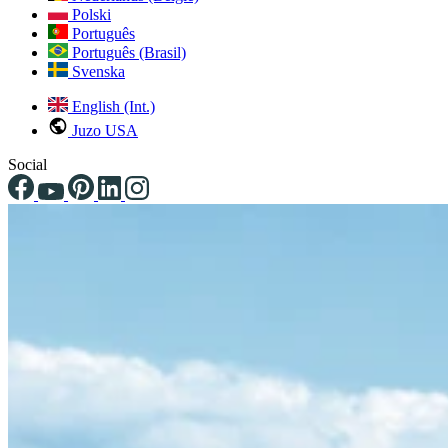
Polski
Português
Português (Brasil)
Svenska
English (Int.)
Juzo USA
Social