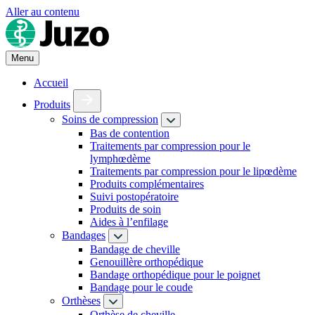
Aller au contenu
Menu
Accueil
Produits
Soins de compression
Bas de contention
Traitements par compression pour le
lymphœdème
Traitements par compression pour le lipœdème
Produits complémentaires
Suivi postopératoire
Produits de soin
Aides à l’enfilage
Bandages
Bandage de cheville
Genouillère orthopédique
Bandage orthopédique pour le poignet
Bandage pour le coude
Orthèses
Orthèse de cheville