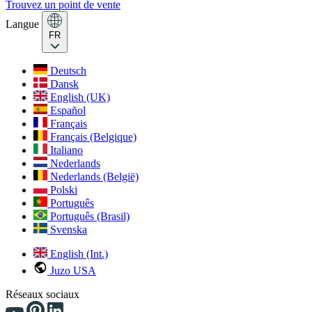
Trouvez un point de vente
Langue
FR
Deutsch
Dansk
English (UK)
Español
Français
Français (Belgique)
Italiano
Nederlands
Nederlands (België)
Polski
Português
Português (Brasil)
Svenska
English (Int.)
Juzo USA
Réseaux sociaux