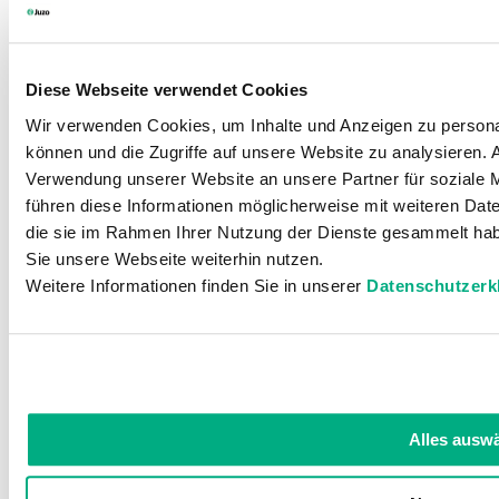
Contact
Diese Webseite verwendet Cookies
Utile
Wir verwenden Cookies, um Inhalte und Anzeigen zu personal
können und die Zugriffe auf unsere Website zu analysieren.
Verwendung unserer Website an unsere Partner für soziale 
Informations
führen diese Informationen möglicherweise mit weiteren Date
die sie im Rahmen Ihrer Nutzung der Dienste gesammelt hab
Personnel spécialisé et
Sie unsere Webseite weiterhin nutzen.
Weitere Informationen finden Sie in unserer
Datenschutzerk
médecins
Académie
Téléchargements
Prise de mesures
Alles ausw
Réseaux sociaux