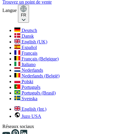
Trouvez un point de vente
Langue
FR
Deutsch
Dansk
English (UK)
Español
Français
Français (Belgique)
Italiano
Nederlands
Nederlands (België)
Polski
Português
Português (Brasil)
Svenska
English (Int.)
Juzo USA
Réseaux sociaux