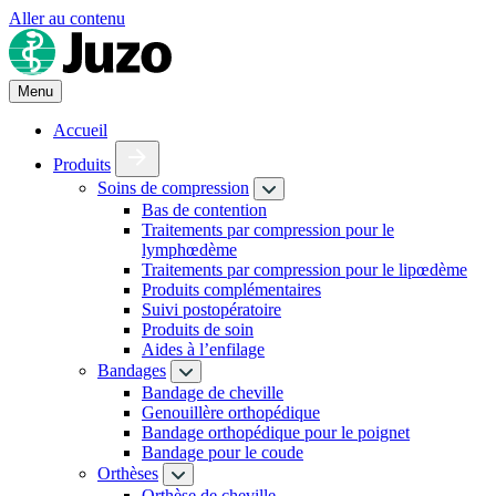
Aller au contenu
Menu
Accueil
Produits
Soins de compression
Bas de contention
Traitements par compression pour le
lymphœdème
Traitements par compression pour le lipœdème
Produits complémentaires
Suivi postopératoire
Produits de soin
Aides à l’enfilage
Bandages
Bandage de cheville
Genouillère orthopédique
Bandage orthopédique pour le poignet
Bandage pour le coude
Orthèses
Orthèse de cheville