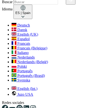
Buscar
Idioma
ES
| Spain
Deutsch
Dansk
English (UK)
Español
Français
Français (Belgique)
Italiano
Nederlands
Nederlands (België)
Polski
Português
Português (Brasil)
Svenska
English (Int.)
Juzo USA
Redes sociales