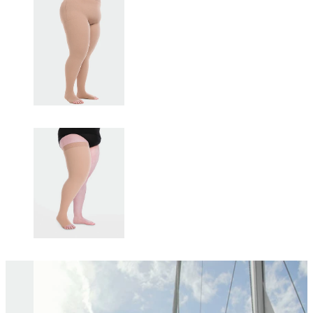
Changing this current slide of this carousel will change the current sli