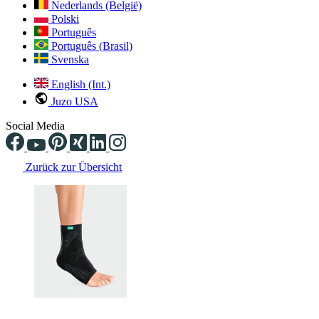
Nederlands (België)
Polski
Português
Português (Brasil)
Svenska
English (Int.)
Juzo USA
Social Media
Zurück zur Übersicht
Changing the current slide of this carousel will change the current sli