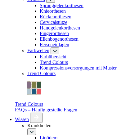
Sprunggelenkorthesen
Knieorthesen
Rückenorthesen
Cervicalstütze
Handgelenkorthesen
Fingerorthesen
Ellenbogenorthesen
Ferseneinlagen
Farbwelten
Farbübersicht
Trend Colours
Kompressionsversorgungen mit Muster
Trend Colours
Trend Colours
FAQs – Häufig gestellte Fragen
Wissen
Krankheiten
Lipödem