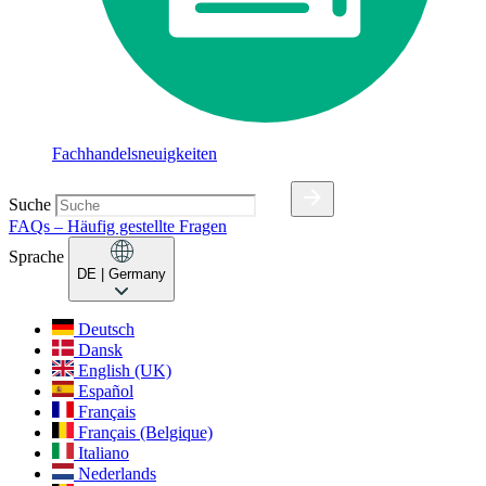
Fachhandelsneuigkeiten
Suche
FAQs – Häufig gestellte Fragen
Sprache
DE
| Germany
Deutsch
Dansk
English (UK)
Español
Français
Français (Belgique)
Italiano
Nederlands