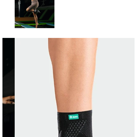
Changing this current slide of this carousel will change the current sli