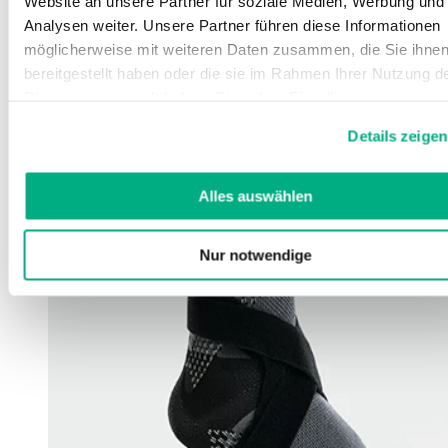
Website an unsere Partner für soziale Medien, Werbung und
Analysen weiter. Unsere Partner führen diese Informationen
möglicherweise mit weiteren Daten zusammen, die Sie ihne
bereitgestellt haben oder die sie im Rahmen Ihrer Nutzung d
Dienste gesammelt haben. Sie geben Einwilligung zu unsere
Cookies, wenn Sie unsere Webseite weiterhin nutzen.
Details zeigen
Weitere Informationen finden Sie in
unserer
Datenschutzerklärung
und
Impressum
.
Alles auswählen
Nur notwendige