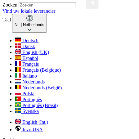
Zoeken
Vind uw lokale leverancier
Taal
NL
| Netherlands
Deutsch
Dansk
English (UK)
Español
Français
Français (Belgique)
Italiano
Nederlands
Nederlands (België)
Polski
Português
Português (Brasil)
Svenska
English (Int.)
Juzo USA