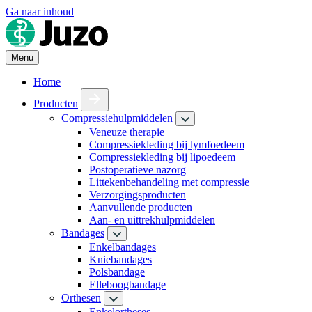
Ga naar inhoud
Menu
Home
Producten
Compressiehulpmiddelen
Veneuze therapie
Compressiekleding bij lymfoedeem
Compressiekleding bij lipoedeem
Postoperatieve nazorg
Littekenbehandeling met compressie
Verzorgingsproducten
Aanvullende producten
Aan- en uittrekhulpmiddelen
Bandages
Enkelbandages
Kniebandages
Polsbandage
Elleboogbandage
Orthesen
Enkelortheses