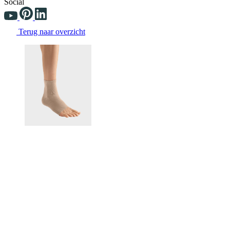
Social
Terug naar overzicht
Changing the current slide of this carousel will change the current sli