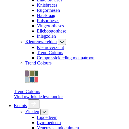
Kniebraces
Rugorthesen
Halskraag
Polsortheses
Vingerortheses
Elleboogorthese
Inlegzolen
Kleurenwerelden
Kleuroverzicht
Trend Colours
Compressiekleding met patroon
Trend Colours
Trend Colours
Vind uw lokale leverancier
Kennis
Ziekten
Lipoedeem
Lymfoedeem
Veneuze aandoeningen