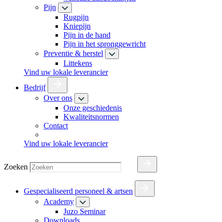
Pijn
Rugpijn
Kniepijn
Pijn in de hand
Pijn in het spronggewricht
Preventie & herstel
Littekens
Vind uw lokale leverancier
Bedrijf
Over ons
Onze geschiedenis
Kwaliteitsnormen
Contact
Vind uw lokale leverancier
Zoeken
Gespecialiseerd personeel & artsen
Academy
Juzo Seminar
Downloads