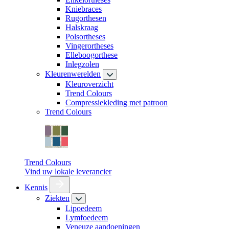
Kniebraces
Rugorthesen
Halskraag
Polsortheses
Vingerortheses
Elleboogorthese
Inlegzolen
Kleurenwerelden
Kleuroverzicht
Trend Colours
Compressiekleding met patroon
Trend Colours
Trend Colours
Vind uw lokale leverancier
Kennis
Ziekten
Lipoedeem
Lymfoedeem
Veneuze aandoeningen