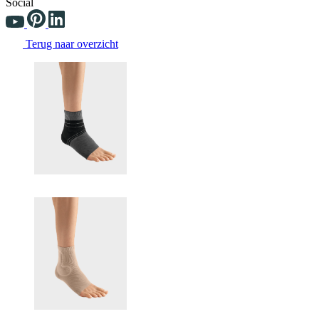
Social
Terug naar overzicht
Changing the current slide of this carousel will change the current sli