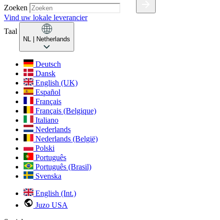
Zoeken
Vind uw lokale leverancier
Taal
NL
| Netherlands
Deutsch
Dansk
English (UK)
Español
Français
Français (Belgique)
Italiano
Nederlands
Nederlands (België)
Polski
Português
Português (Brasil)
Svenska
English (Int.)
Juzo USA