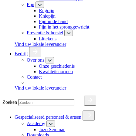
Pijn
Rugpijn
Kniepijn
Pijn in de hand
Pijn in het spronggewricht
Preventie & herstel
Littekens
Vind uw lokale leverancier
Bedrijf
Over ons
Onze geschiedenis
Kwaliteitsnormen
Contact
Vind uw lokale leverancier
Zoeken
Gespecialiseerd personeel & artsen
Academy
Juzo Seminar
Downloads