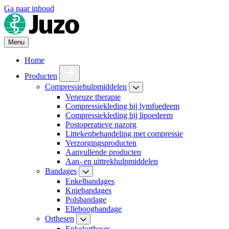
Ga naar inhoud
Menu
Home
Producten
Compressiehulpmiddelen
Veneuze therapie
Compressiekleding bij lymfoedeem
Compressiekleding bij lipoedeem
Postoperatieve nazorg
Littekenbehandeling met compressie
Verzorgingsproducten
Aanvullende producten
Aan- en uittrekhulpmiddelen
Bandages
Enkelbandages
Kniebandages
Polsbandage
Elleboogbandage
Orthesen
Enkelortheses