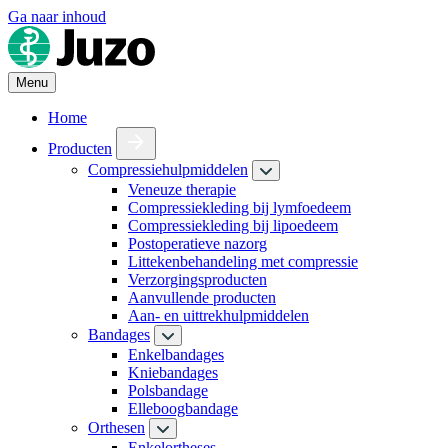
Ga naar inhoud
Menu
Home
Producten
Compressiehulpmiddelen
Veneuze therapie
Compressiekleding bij lymfoedeem
Compressiekleding bij lipoedeem
Postoperatieve nazorg
Littekenbehandeling met compressie
Verzorgingsproducten
Aanvullende producten
Aan- en uittrekhulpmiddelen
Bandages
Enkelbandages
Kniebandages
Polsbandage
Elleboogbandage
Orthesen
Enkelortheses