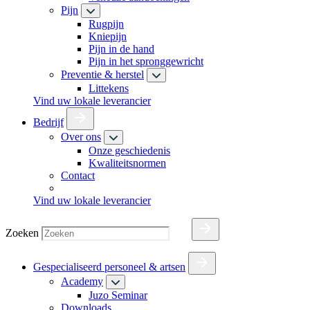
Pijn
Rugpijn
Kniepijn
Pijn in de hand
Pijn in het spronggewricht
Preventie & herstel
Littekens
Vind uw lokale leverancier
Bedrijf
Over ons
Onze geschiedenis
Kwaliteitsnormen
Contact
Vind uw lokale leverancier
Zoeken
Gespecialiseerd personeel & artsen
Academy
Juzo Seminar
Downloads