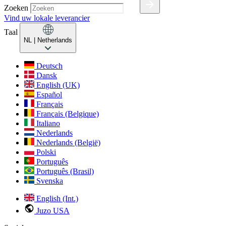
Zoeken
Vind uw lokale leverancier
Taal
NL
| Netherlands
Deutsch
Dansk
English (UK)
Español
Français
Français (Belgique)
Italiano
Nederlands
Nederlands (België)
Polski
Português
Português (Brasil)
Svenska
English (Int.)
Juzo USA