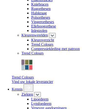
Kniebraces
Rugorthesen
Halskraag
Polsortheses
Vingerortheses
Elleboogorthese
Inlegzolen
Kleurenwerelden
Kleuroverzicht
Trend Colours
Compressiekleding met patroon
Trend Colours
Trend Colours
Vind uw lokale leverancier
Kennis
Ziekten
Lipoedeem
Lymfoedeem
Veneuze aandoeningen